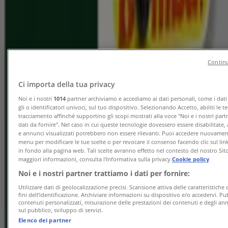
Offertissime
Scade il 20/08
Nuovo
Continu
Hurrà Discount
Ci importa della tua privacy
Noi e i nostri
1014
partner archiviamo e accediamo ai dati personali, come i dati
Ferragosto
gli o identificatori univoci, sul tuo dispositivo. Selezionando Accetto, abiliti le t
tracciamento affinché supportino gli scopi mostrati alla voce "Noi e i nostri part
Scade il 19/08
dati da fornire". Nel caso in cui queste tecnologie dovessero essere disabilitate,
e annunci visualizzati potrebbero non essere rilevanti. Puoi accedere nuovame
Nuovo
menu per modificare le tue scelte o per revocare il consenso facendo clic sul link
in fondo alla pagina web. Tali scelte avranno effetto nel contesto del nostro Sit
maggiori informazioni, consulta l'Informativa sulla privacy.
Cookie policy
Noi e i nostri partner trattiamo i dati per fornire:
Hurrà Discount
Utilizzare dati di geolocalizzazione precisi. Scansione attiva delle caratteristiche 
fini dell’identificazione. Archiviare informazioni su dispositivo e/o accedervi. Pu
Offerte valide dal 6 al 19 agosto 2026
contenuti personalizzati, misurazione delle prestazioni dei contenuti e degli ann
sul pubblico, sviluppo di servizi.
Scade il 19/08
Elenco dei partner