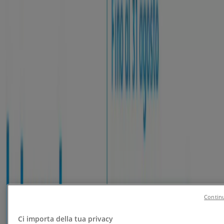
Tiendeo
»
Offerte Servizi nelle vicinanze
Servizi
Nuovo
Spazio Enel
Gratis il primo mese
Scade il 15/09
Nuovo
Continu
Kena Mobile
Ci importa della tua privacy