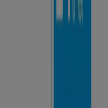
massimo del vostro tempo libero. Qui trovate attività
divertenti e interessanti, che si fanno ancora più
piacevoli grazie agli sconti e ai coupon di cui potrete
usufruire controllando i cataloghi Tiendeo.
Le proposte sono senza fine e così variegate che
sapranno incontrare e soddisfare anche i desideri dei più
esigenti. Tiendeo seleziona i volantini e le offerte più
interessanti, e ogni giorno aggiunge novità esclusive alla
sua lista:
intrattenimento
è la parola dordine!
Controlla i cataloghi Tiendeo.
Divertirsi
a basso prezzo:
ora puoi!
Pubblicità