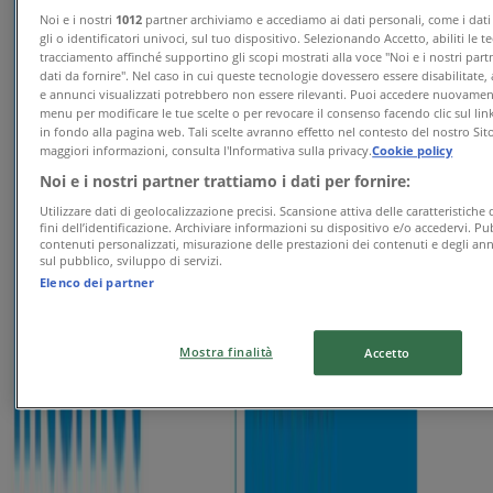
Giga, sole e 5G
Noi e i nostri
1012
partner archiviamo e accediamo ai dati personali, come i dati
gli o identificatori univoci, sul tuo dispositivo. Selezionando Accetto, abiliti le t
tracciamento affinché supportino gli scopi mostrati alla voce "Noi e i nostri part
Scade il 02/09
dati da fornire". Nel caso in cui queste tecnologie dovessero essere disabilitate,
Nuovo
e annunci visualizzati potrebbero non essere rilevanti. Puoi accedere nuovame
menu per modificare le tue scelte o per revocare il consenso facendo clic sul link
in fondo alla pagina web. Tali scelte avranno effetto nel contesto del nostro Sit
maggiori informazioni, consulta l'Informativa sulla privacy.
Cookie policy
Dolomiti Energia
Noi e i nostri partner trattiamo i dati per fornire:
Utilizzare dati di geolocalizzazione precisi. Scansione attiva delle caratteristiche 
Fisso Luce 120
fini dell’identificazione. Archiviare informazioni su dispositivo e/o accedervi. Pu
contenuti personalizzati, misurazione delle prestazioni dei contenuti e degli ann
sul pubblico, sviluppo di servizi.
Scade il 19/08
Elenco dei partner
TIM
Mostra finalità
Accetto
Estate sotto le stelle con TIM
Scade il 06/09
Pubblicità