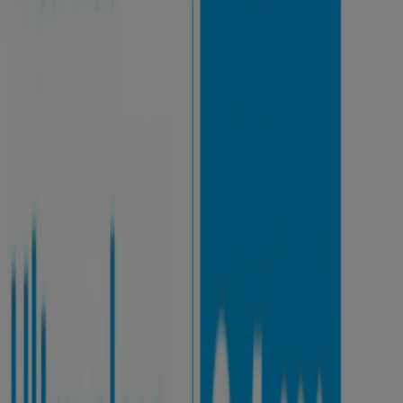
WindTre
Offerta luce & gas
Scade il 25/09