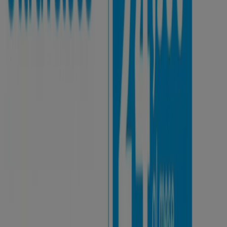
Negozi di Servizi
Visualizza le offerte nei cataloghi e
nei volantini dei negozi
Lavatrice
Tablet
Cellulari
Frigoriferi
Pellet
Smartphone
Tv
Lava
Trova Servizi cataloghi nella tua
città
Roma
Milano
Napoli
Torino
Palermo
Vedi altre città
Servizi
Nella categoria
Svago
e
Tempo Libero
Tiendeo raccoglie
tutte le promozioni e le offerte di
cinema
,
musei
,
parchi
divertimento
,
teatri
e altro ancora per godere al