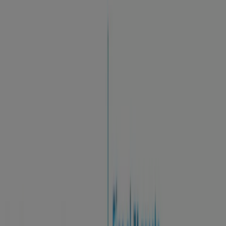
Sei qui:
Roma
In Evidenza
Iper e super
Discount
Elettronica
Novità
Cura
casa e corpo
Bricolage
Arredamento
Motori
Salute e
Benessere
Infanzia e giochi
Animali
Sport e Moda
Banche e
Assicurazioni
Viaggi
Ristoranti
Servizi
Pubblicità
Servizi - Volantini, Offerte e
Cataloghi