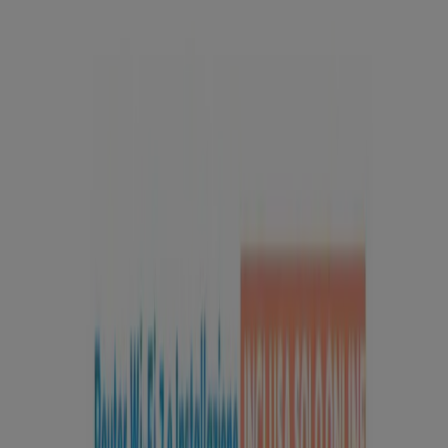
Tiendeo fa parte di Shopfully, l'azienda tecnologica che
sta reinventando lo shopping locale in tutto il mondo.
Tiendeo
Cosa facciamo
Soluzioni per le aziende
News e media
Lavora con noi
Contattaci
Richieste commerciali e di marketing