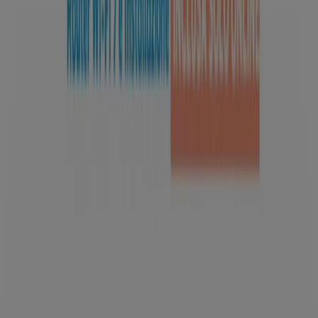
Ubicazione del negozio nella mappa non corretta
Segnalazione Volantino
Hai un malfunzionamento sul web o sull'app?
Indici
Marche
Negozi
Prodotti
Città
Selezioni
Scarica l'APP Tiendeo