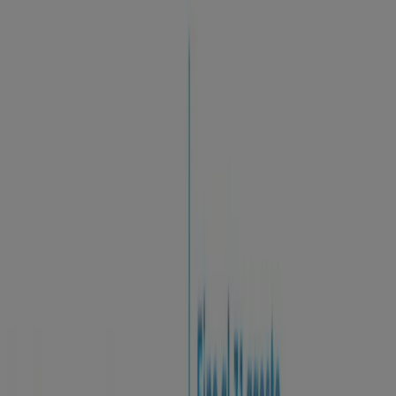
Sei qui:
Roma
In Evidenza
Iper e super
Discount
Elettronica
Novità
Cura
casa e corpo
Bricolage
Arredamento
Motori
Salute e
Benessere
Infanzia e giochi
Animali
Sport e Moda
Banche e
Assicurazioni
Viaggi
Ristoranti
Servizi
CoopVoce - Offerte, Volantini e
Sconti
Segui per ricevere le offerte