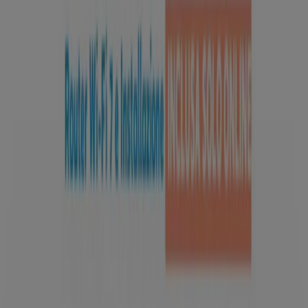
Contattaci
Richieste commerciali e di marketing
Ubicazione del negozio nella mappa non corretta
Segnalazione Volantino
Hai un malfunzionamento sul web o sull'app?
Indici
Marche
Negozi
Prodotti
Città
Selezioni
Scarica l'APP Tiendeo