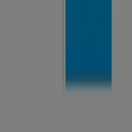
potrai accedere alle ultime novità e sconti di
CoopVoce
,
uno dei marchi più riconosciuti nel settore di
Servizi
.
Sulla nostra piattaforma, scoprirai un'ampia selezione di
prodotti con incredibili
promozioni
che ti aiuteranno a
risparmiare sui tuoi acquisti. Sfoglia i cataloghi di
CoopVoce
e non perderti nessuna offerta esclusiva
disponibile a
agosto
. Inoltre, ti offriamo informazioni
dettagliate sulle campagne di sconto, le liquidazioni e le
novità di stagione nel settore
Servizi
.
Approfitta al massimo delle
offerte
e promozioni di
CoopVoce
e rimani aggiornato su tutte le variazioni di
prezzi e prodotti durante
agosto del 2026
. Su Tiendeo,
avrai sempre accesso alle migliori opportunità di
acquisto in Italia. Non aspettare oltre e inizia subito a
esplorare le offerte che abbiamo per te!
Trova CoopVoce cataloghi nella tua
città