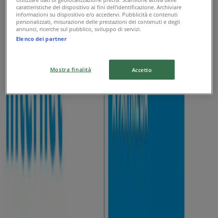
caratteristiche del dispositivo ai fini dell’identificazione. Archiviare
informazioni su dispositivo e/o accedervi. Pubblicità e contenuti
CoopVoce
personalizzati, misurazione delle prestazioni dei contenuti e degli
annunci, ricerche sul pubblico, sviluppo di servizi.
Elenco dei partner
Turbo 200
Scade il 02/09
Mostra finalità
Accetto
{"numCatalogs":1}
Altri utenti hanno visto anche
questi cataloghi
Sky
Offerta solo online
Scade il 16/08