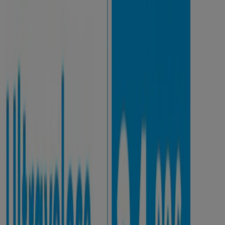
Spazio Enel
Gratis il primo mese
Scade il 15/09
TIM
Con TIM star vivi la musica da
protagonista!
Scade il 30/08
Kena Mobile
Giga, sole e 5G