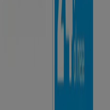
Altri negozi di Servizi
Sguardo veloce a CoopVoce in
offerta
Cataloghi con offerte su CoopVoce:
1
Categoria:
Servizi
Offerta più recente:
06/08/2026
Tutte le offerte ed promozioni
CoopVoce a portata di mano.
Benvenuto su Tiendeo, il luogo ideale per trovare le
migliori
offerte
,
cataloghi
e
promozioni
di
Servizi
in
Italia. Durante il mese di
agosto del 2026
, su Tiendeo