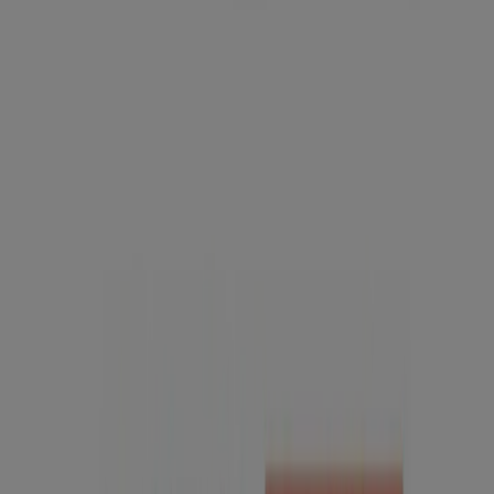
CoopVoce a Roma
CoopVoce a Milano
CoopVoce a
Palermo
CoopVoce a Bologna
CoopVoce a Firenze
CoopVoce a Bari
CoopVoce a Venezia
CoopVoce a
Padova
CoopVoce a Trieste
CoopVoce a Parma
CoopVoce a Modena
CoopVoce a Reggio Emilia
Vedi altre città
Tiendeo fa parte di Shopfully, l'azienda tecnologica che
sta reinventando lo shopping locale in tutto il mondo.
Tiendeo
Cosa facciamo
Soluzioni per le aziende
News e media
Lavora con noi