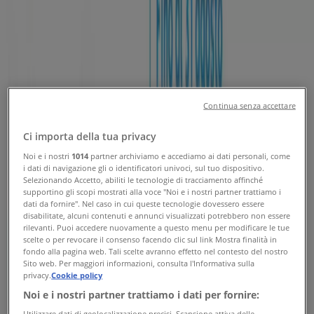
Tiendeo
»
Offerte Servizi nelle vicinanze
»
CoopVoce
Altri negozi Servizi nella tua città
Continua senza accettare
Sguardo veloce a CoopVoce in
Ci importa della tua privacy
offerta
Noi e i nostri
1014
partner archiviamo e accediamo ai dati personali, come
i dati di navigazione gli o identificatori univoci, sul tuo dispositivo.
Selezionando Accetto, abiliti le tecnologie di tracciamento affinché
Cataloghi con offerte su CoopVoce:
1
supportino gli scopi mostrati alla voce "Noi e i nostri partner trattiamo i
dati da fornire". Nel caso in cui queste tecnologie dovessero essere
disabilitate, alcuni contenuti e annunci visualizzati potrebbero non essere
Categoria:
Servizi
rilevanti. Puoi accedere nuovamente a questo menu per modificare le tue
scelte o per revocare il consenso facendo clic sul link Mostra finalità in
fondo alla pagina web. Tali scelte avranno effetto nel contesto del nostro
Offerta più recente:
06/08/2026
Sito web. Per maggiori informazioni, consulta l'Informativa sulla
privacy.
Cookie policy
Noi e i nostri partner trattiamo i dati per fornire:
Utilizzare dati di geolocalizzazione precisi. Scansione attiva delle