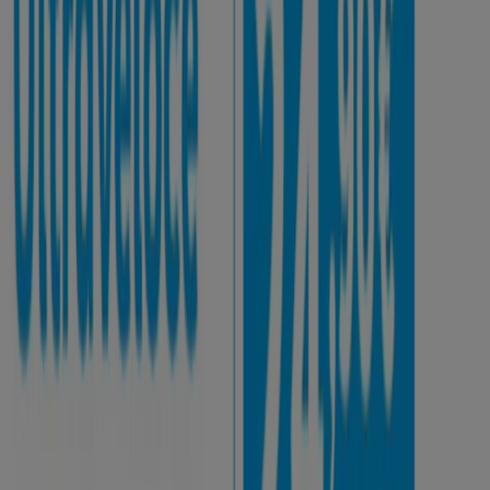
Scade il 02/09
Dolomiti Energia
Fisso Luce 120
Scade il 19/08
Eolo
Internet ultraveloce
Scade il 31/08
Mostra di più