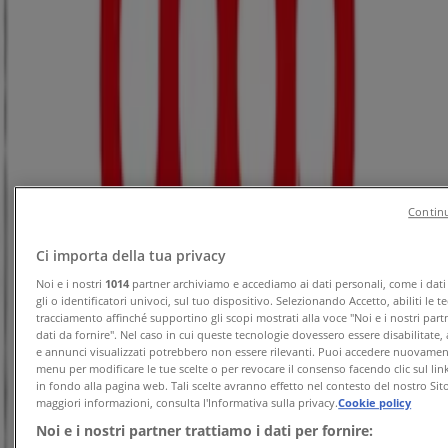
Buon Ferragosto
Scade il 19/08
Nuovo
Max Supermercati
Continu
Buon Ferragosto
Ci importa della tua privacy
Scade il 19/08
Noi e i nostri
1014
partner archiviamo e accediamo ai dati personali, come i dati
Nuovo
gli o identificatori univoci, sul tuo dispositivo. Selezionando Accetto, abiliti le t
tracciamento affinché supportino gli scopi mostrati alla voce "Noi e i nostri part
dati da fornire". Nel caso in cui queste tecnologie dovessero essere disabilitate,
e annunci visualizzati potrebbero non essere rilevanti. Puoi accedere nuovame
Coop
menu per modificare le tue scelte o per revocare il consenso facendo clic sul link
in fondo alla pagina web. Tali scelte avranno effetto nel contesto del nostro Sit
maggiori informazioni, consulta l'Informativa sulla privacy.
Cookie policy
Risparmio
Noi e i nostri partner trattiamo i dati per fornire: