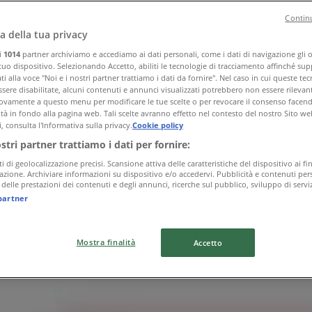
Continu
a della tua privacy
ri
1014
partner archiviamo e accediamo ai dati personali, come i dati di navigazione gli o 
 tuo dispositivo. Selezionando Accetto, abiliti le tecnologie di tracciamento affinché sup
astel San Pietro Terme
i alla voce "Noi e i nostri partner trattiamo i dati da fornire". Nel caso in cui queste te
sere disabilitate, alcuni contenuti e annunci visualizzati potrebbero non essere rilevant
vamente a questo menu per modificare le tue scelte o per revocare il consenso facendo 
ità in fondo alla pagina web. Tali scelte avranno effetto nel contesto del nostro Sito we
, consulta l'Informativa sulla privacy.
Cookie policy
ostri partner trattiamo i dati per fornire:
ti di geolocalizzazione precisi. Scansione attiva delle caratteristiche del dispositivo ai fin
icazione. Archiviare informazioni su dispositivo e/o accedervi. Pubblicità e contenuti pers
delle prestazioni dei contenuti e degli annunci, ricerche sul pubblico, sviluppo di serviz
partner
Mostra finalità
Accetto