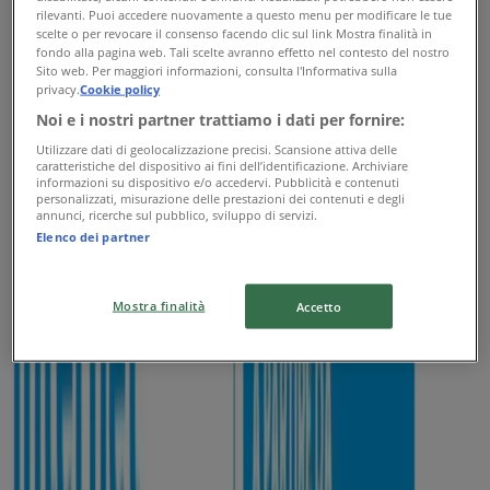
rilevanti. Puoi accedere nuovamente a questo menu per modificare le tue
scelte o per revocare il consenso facendo clic sul link Mostra finalità in
fondo alla pagina web. Tali scelte avranno effetto nel contesto del nostro
Sito web. Per maggiori informazioni, consulta l'Informativa sulla
Vodafone
privacy.
Cookie policy
Noi e i nostri partner trattiamo i dati per fornire:
Semplice e conveniente
Utilizzare dati di geolocalizzazione precisi. Scansione attiva delle
caratteristiche del dispositivo ai fini dell’identificazione. Archiviare
Scade il 31/08
informazioni su dispositivo e/o accedervi. Pubblicità e contenuti
{"numCatalogs":1}
personalizzati, misurazione delle prestazioni dei contenuti e degli
annunci, ricerche sul pubblico, sviluppo di servizi.
Orari e indirizzi Vodafone
Elenco dei partner
Mostra finalità
Accetto
Vodafone
Viale Calabria, 310, Reggio Calabria
22.6 km