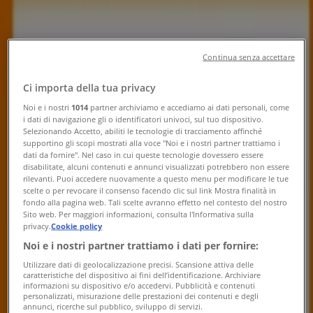
Continua senza accettare
Todis
Ci importa della tua privacy
Speciale Grigliata
Noi e i nostri
1014
partner archiviamo e accediamo ai dati personali, come
i dati di navigazione gli o identificatori univoci, sul tuo dispositivo.
Selezionando Accetto, abiliti le tecnologie di tracciamento affinché
Scade il 16/08
supportino gli scopi mostrati alla voce "Noi e i nostri partner trattiamo i
{"numCatalogs":1}
dati da fornire". Nel caso in cui queste tecnologie dovessero essere
disabilitate, alcuni contenuti e annunci visualizzati potrebbero non essere
rilevanti. Puoi accedere nuovamente a questo menu per modificare le tue
Orari e indirizzi Todis
scelte o per revocare il consenso facendo clic sul link Mostra finalità in
fondo alla pagina web. Tali scelte avranno effetto nel contesto del nostro
Sito web. Per maggiori informazioni, consulta l'Informativa sulla
privacy.
Cookie policy
Noi e i nostri partner trattiamo i dati per fornire:
Todis
Utilizzare dati di geolocalizzazione precisi. Scansione attiva delle
Via Di Capo Le Case, 6/7, Roma
caratteristiche del dispositivo ai fini dell’identificazione. Archiviare
informazioni su dispositivo e/o accedervi. Pubblicità e contenuti
personalizzati, misurazione delle prestazioni dei contenuti e degli
526 m
annunci, ricerche sul pubblico, sviluppo di servizi.