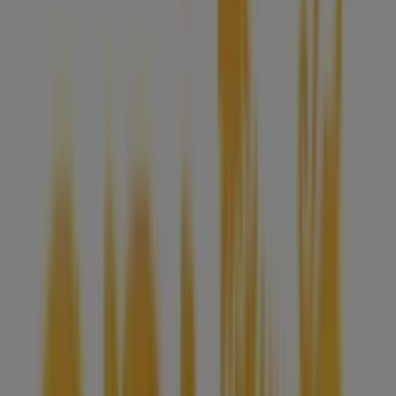
Pubblicità
Eni
S.s. 29 Imp. 10246, Vezza D'alba
6.5 km