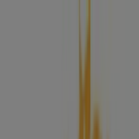
Sei qui:
Alba
In Evidenza
Iper e super
Discount
Elettronica
Novità
Cura
casa e corpo
Bricolage
Arredamento
Motori
Salute e
Benessere
Infanzia e giochi
Animali
Sport e Moda
Banche e
Assicurazioni
Viaggi
Ristoranti
Servizi
Pubblicità
Negozi Eni a Alba - Orari, Indirizzi e
Telefono