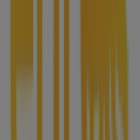
sulla posizione dei negozi, gli orari di apertura e tutti i
dettagli necessari per un’esperienza di shopping
completa a
Alba
.
Non perdere le
offerte
di
Eni
nei negozi di
Alba
e rimani
aggiornato con i migliori prezzi durante il mese di
agosto
2026
. Su Tiendeo troverai sempre le migliori opzioni di
acquisto a
Alba
. Inizia subito a esplorare i negozi e le
promozioni che abbiamo preparato per te!
Pubblicità