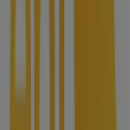
Nizza Monferrato
Eni a Poirino
Eni a Asti
Eni a
Carmagnola
Vedi altre città
Altri negozi di Servizi a Alba
Eni
Benvenuto su Tiendeo! Qui puoi trovare non solo le
migliori
offerte
,
cataloghi
e
promozioni
, ma anche
scoprire i negozi più popolari di
Alba
. Durante il mese di
agosto 2026
, puoi esplorare le ultime novità di
Eni
, uno
dei marchi più rinomati, e trovare i negozi più vicini con
tutti i dettagli utili su
Alba
.
Su Tiendeo, hai accesso a
promozioni
e sconti, oltre a
informazioni sui negozi fisici nella tua città. Sfoglia i
cataloghi di
Eni
, trova i negozi a
Alba
e scopri prodotti
con grandi sconti per risparmiare sui tuoi acquisti
questo
agosto
. Inoltre, ti forniamo informazioni precise