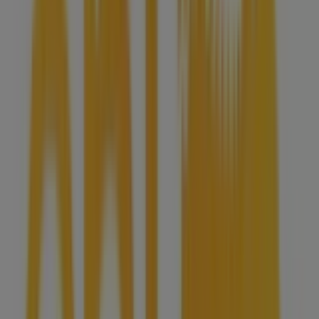
Pubblicità
Stiamo per pubblicare le offerte di Eni
Città con negozi Eni
Eni a Sommariva Perno
Eni a Santo Stefano Belbo
Eni a Montà
Eni a Bra
Eni a Cervere
Eni a
Cavallermaggiore
Eni a Casorzo
Eni a Carrù
Eni a