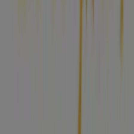
Indici
Marche
Marchi locali
Negozi
Negozi vicini
Prodotti
Prodotti locali
Città
Selezioni
Scarica l'APP Tiendeo
Copyright © Tiendeo ® 2026 · Shopfully Marketing S.L.U. –