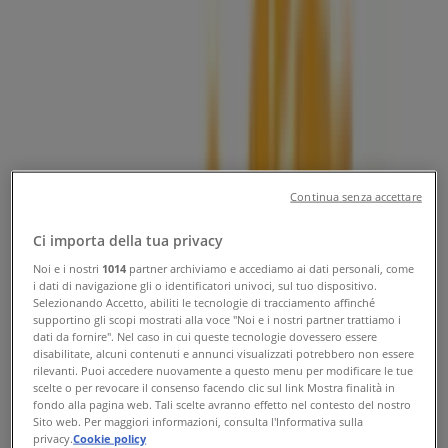
Tiendeo a Alba
»
Offerte di Servizi a Alba
»
Eni a Alba
»
Negozi di Eni a Alba
Continua senza accettare
Eni
Ci importa della tua privacy
Noi e i nostri
1014
partner archiviamo e accediamo ai dati personali, come
C.so Coppino Ang.v.le Acq, Alba
i dati di navigazione gli o identificatori univoci, sul tuo dispositivo.
Selezionando Accetto, abiliti le tecnologie di tracciamento affinché
333 m
supportino gli scopi mostrati alla voce "Noi e i nostri partner trattiamo i
dati da fornire". Nel caso in cui queste tecnologie dovessero essere
disabilitate, alcuni contenuti e annunci visualizzati potrebbero non essere
rilevanti. Puoi accedere nuovamente a questo menu per modificare le tue
scelte o per revocare il consenso facendo clic sul link Mostra finalità in
fondo alla pagina web. Tali scelte avranno effetto nel contesto del nostro
Eni
Sito web. Per maggiori informazioni, consulta l'Informativa sulla
privacy.
Cookie policy