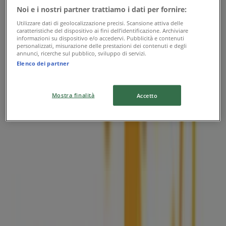
Via Cillario, Alba
Noi e i nostri partner trattiamo i dati per fornire:
625 m
Utilizzare dati di geolocalizzazione precisi. Scansione attiva delle
caratteristiche del dispositivo ai fini dell’identificazione. Archiviare
informazioni su dispositivo e/o accedervi. Pubblicità e contenuti
personalizzati, misurazione delle prestazioni dei contenuti e degli
annunci, ricerche sul pubblico, sviluppo di servizi.
Elenco dei partner
Eni
Via Ognissanti, 52, Alba
Mostra finalità
Accetto
1.9 km
Eni
Loc.gallo Grinzane Via Garibaldi, Alba
6.1 km