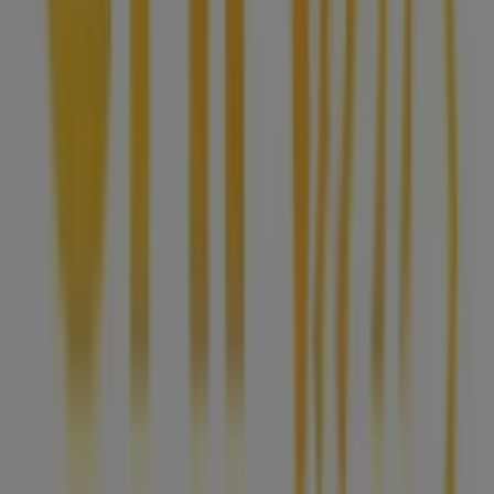
Tiendeo fa parte di Shopfully, l'azienda tecnologica che
sta reinventando lo shopping locale in tutto il mondo.
Tiendeo
Cosa facciamo
Soluzioni per le aziende
News e media
Lavora con noi
Contattaci
Richieste commerciali e di marketing
Ubicazione del negozio nella mappa non corretta
Segnalazione Volantino
Hai un malfunzionamento sul web o sull'app?