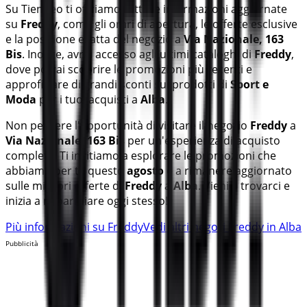
Su Tiendeo ti offriamo tutte le informazioni aggiornate
su
Freddy
, come gli orari di apertura, le offerte esclusive
e la posizione esatta del negozio a
Via Nazionale, 163
Bis
. Inoltre, avrai accesso agli ultimi cataloghi di
Freddy
,
dove potrai scoprire le promozioni più recenti e
approfittare di grandi sconti sui prodotti di
Sport e
Moda
per i tuoi acquisti a
Alba
.
Non perdere l'opportunità di visitare il negozio
Freddy
a
Via Nazionale, 163 Bis
per un'esperienza di acquisto
completa. Ti invitiamo a esplorare le promozioni che
abbiamo per te questo
agosto
e a rimanere aggiornato
sulle migliori offerte di
Freddy
a
Alba
. Vieni a trovarci e
inizia a risparmiare oggi stesso!
Più informazioni su Freddy
Vedi altri negozi Freddy in Alba
Pubblicità