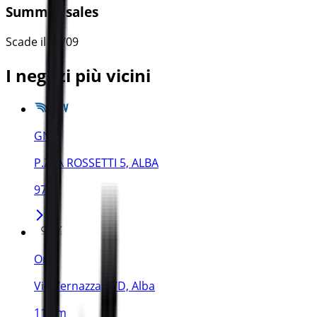
Summer sales
Scade il 22/09
I negozi più vicini
GNV
P.ZZA ROSSETTI 5, ALBA
97 m
Orly
Via Vernazza, 7/D, Alba
116 m