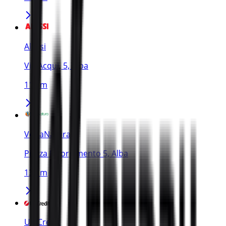
Alessi
Via Acqui, 5, Alba
119 m
VoltaNatura
Piazza Risorgimento 5, Alba
134 m
UniCredit