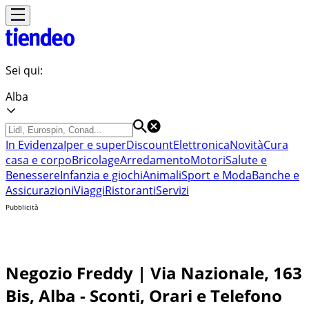
Sei qui:
Alba
In Evidenza
Iper e super
Discount
Elettronica
Novità
Cura
casa e corpo
Bricolage
Arredamento
Motori
Salute e
Benessere
Infanzia e giochi
Animali
Sport e Moda
Banche e
Assicurazioni
Viaggi
Ristoranti
Servizi
Pubblicità
Negozio Freddy | Via Nazionale, 163
Bis, Alba - Sconti, Orari e Telefono