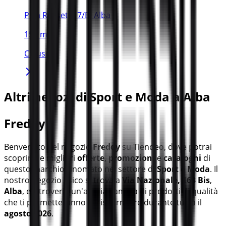
P.Za Rossetti, 7/B, Alba
153 m
Chiuso
Altri negozi di Sport e Moda a Alba
Freddy
Benvenuto nel negozio
Freddy
su Tiendeo, dove potrai
scoprire le migliori
offerte
,
promozioni
e
cataloghi
di
questo marchio rinomato nel settore di
Sport e Moda
. Il
nostro negozio fisico si trova a
Via Nazionale, 163 Bis
,
Alba
, e lì troverai un'ampia gamma di prodotti di qualità
che ti permetteranno di risparmiare durante tutto il
agosto 2026
.