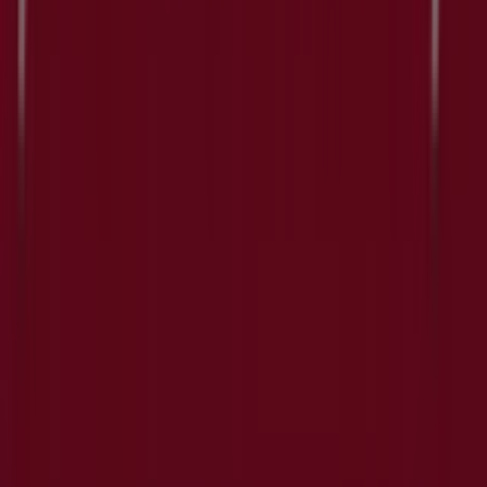
Richieste commerciali e di marketing
Ubicazione del negozio nella mappa non corretta
Segnalazione Volantino
Hai un malfunzionamento sul web o sull'app?
Indici
Marche
Marchi locali
Negozi
Negozi vicini
Prodotti
Prodotti locali
Città
Selezioni
Scarica l'APP Tiendeo