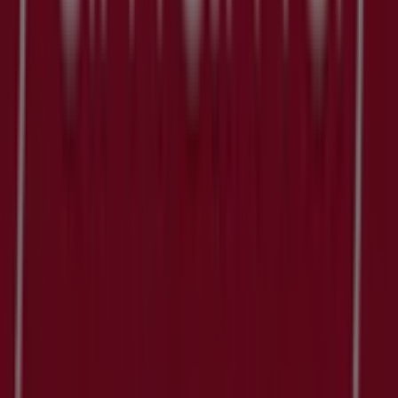
Tiendeo fa parte di Shopfully, l'azienda tecnologica che
sta reinventando lo shopping locale in tutto il mondo.
Tiendeo
Cosa facciamo
Soluzioni per le aziende
News e media
Lavora con noi
Contattaci