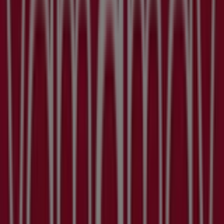
Volantini Yamamay a Alessandria
Yamamay
Abbigliamento Lino al -50%
Scade il 31/08
Città con negozi Yamamay