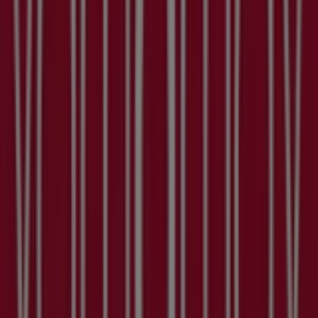
Yamamay a Novi Ligure
Yamamay a Serravalle Scrivia
Yamamay a Voghera
Yamamay a Codevilla
Yamamay a Montebello della Battaglia
Yamamay a
Pavia
Yamamay a Genova
Yamamay a Novara
Yamamay a Casanova di Destra
Yamamay a Vicolungo
Yamamay a Chieri
Yamamay a Savona
Vedi altre città
Altri negozi di Sport e Moda a
Alessandria
Yamamay
Benvenuto su Tiendeo! Qui puoi trovare non solo le
migliori
offerte
,
cataloghi
e
promozioni
, ma anche
scoprire i negozi più popolari di
Alessandria
. Durante il
mese di
agosto 2026
, puoi esplorare le ultime novità di
Yamamay
, uno dei marchi più rinomati, e trovare i
negozi più vicini con tutti i dettagli utili su
Alessandria
.