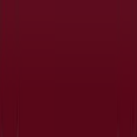
Sei qui:
Alessandria
In Evidenza
Iper e super
Discount
Elettronica
Novità
Cura
casa e corpo
Bricolage
Arredamento
Motori
Salute e
Benessere
Infanzia e giochi
Animali
Sport e Moda
Banche e
Assicurazioni
Viaggi
Ristoranti
Servizi
Pubblicità
Negozi Yamamay a Alessandria -
Orari, Telefono e Indirizzi