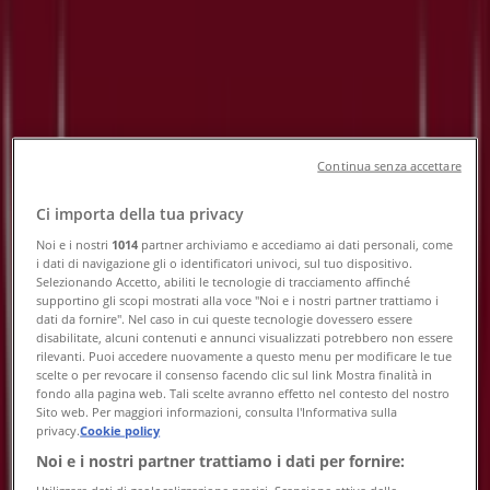
Tiendeo a Alessandria
»
Offerte di Sport e Moda a Alessandria
»
Yamamay a Alessandria
»
Continua senza accettare
Negozi di Yamamay a Alessandria
Ci importa della tua privacy
Noi e i nostri
1014
partner archiviamo e accediamo ai dati personali, come
Yamamay
i dati di navigazione gli o identificatori univoci, sul tuo dispositivo.
Selezionando Accetto, abiliti le tecnologie di tracciamento affinché
Corso Giuseppe Romita, Alessandria
supportino gli scopi mostrati alla voce "Noi e i nostri partner trattiamo i
dati da fornire". Nel caso in cui queste tecnologie dovessero essere
disabilitate, alcuni contenuti e annunci visualizzati potrebbero non essere
1.8 km
rilevanti. Puoi accedere nuovamente a questo menu per modificare le tue
scelte o per revocare il consenso facendo clic sul link Mostra finalità in
fondo alla pagina web. Tali scelte avranno effetto nel contesto del nostro
Sito web. Per maggiori informazioni, consulta l'Informativa sulla
privacy.
Cookie policy
Yamamay
Noi e i nostri partner trattiamo i dati per fornire: