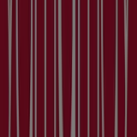
Su Tiendeo, hai accesso a
promozioni
e sconti, oltre a
informazioni sui negozi fisici nella tua città. Sfoglia i
cataloghi di
Yamamay
, trova i negozi a
Alessandria
e
scopri prodotti con grandi sconti per risparmiare sui tuoi
acquisti questo
agosto
. Inoltre, ti forniamo informazioni
precise sulla posizione dei negozi, gli orari di apertura e
tutti i dettagli necessari per un’esperienza di shopping
completa a
Alessandria
.
Non perdere le
offerte
di
Yamamay
nei negozi di
Alessandria
e rimani aggiornato con i migliori prezzi
durante il mese di
agosto 2026
. Su Tiendeo troverai
sempre le migliori opzioni di acquisto a
Alessandria
.
Inizia subito a esplorare i negozi e le promozioni che
abbiamo preparato per te!
Pubblicità