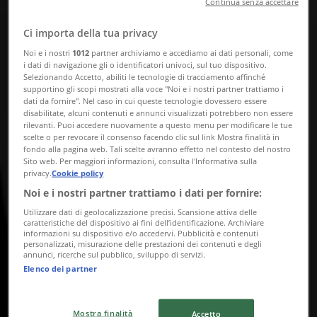
Continua senza accettare
08:30 - 20:00
Venerdì
Ci importa della tua privacy
08:30 - 20:00
Noi e i nostri
1012
partner archiviamo e accediamo ai dati personali, come
Sabato
i dati di navigazione gli o identificatori univoci, sul tuo dispositivo.
08:30 - 20:00
Selezionando Accetto, abiliti le tecnologie di tracciamento affinché
supportino gli scopi mostrati alla voce "Noi e i nostri partner trattiamo i
dati da fornire". Nel caso in cui queste tecnologie dovessero essere
Mappa
disabilitate, alcuni contenuti e annunci visualizzati potrebbero non essere
rilevanti. Puoi accedere nuovamente a questo menu per modificare le tue
Chiuso
scelte o per revocare il consenso facendo clic sul link Mostra finalità in
fondo alla pagina web. Tali scelte avranno effetto nel contesto del nostro
Sito web. Per maggiori informazioni, consulta l'Informativa sulla
privacy.
Cookie policy
Domenica
Noi e i nostri partner trattiamo i dati per fornire:
09:00 - 13:00
16:00 - 20:00
Utilizzare dati di geolocalizzazione precisi. Scansione attiva delle
Lunedì
caratteristiche del dispositivo ai fini dell’identificazione. Archiviare
08:30 - 20:00
informazioni su dispositivo e/o accedervi. Pubblicità e contenuti
personalizzati, misurazione delle prestazioni dei contenuti e degli
Martedì
annunci, ricerche sul pubblico, sviluppo di servizi.
08:30 - 20:00
Elenco dei partner
Mercoledì
08:30 - 20:00
Giovedì
Mostra finalità
Accetto