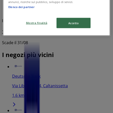
annunci, ricerche sul pubblico, sviluppo di servizi.
Elenco dei partner
Deutsche Bank
Mostra finalità
Accetto
3%
Scade il 31/08
I negozi più vicini
Deutsche Bank
Via Libertà, 114, Caltanissetta
1.6 km