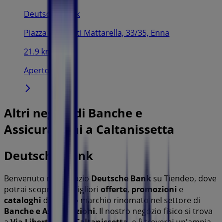
Deutsche Bank
Piazza Piersanti Mattarella, 33/35, Enna
21.9 km
Aperto
Altri negozi di Banche e
Assicurazioni a Caltanissetta
Deutsche Bank
Benvenuto nel negozio
Deutsche Bank
su Tiendeo, dove
potrai scoprire le migliori
offerte
,
promozioni
e
cataloghi
di questo marchio rinomato nel settore di
Banche e Assicurazioni
. Il nostro negozio fisico si trova