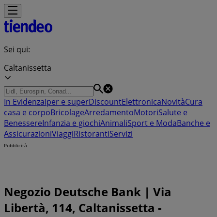
Sei qui:
Caltanissetta
In Evidenza
Iper e super
Discount
Elettronica
Novità
Cura
casa e corpo
Bricolage
Arredamento
Motori
Salute e
Benessere
Infanzia e giochi
Animali
Sport e Moda
Banche e
Assicurazioni
Viaggi
Ristoranti
Servizi
Pubblicità
Negozio Deutsche Bank | Via
Libertà, 114, Caltanissetta -