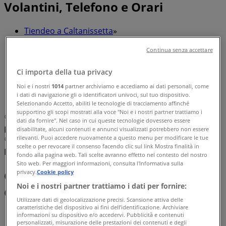
Volantini, Telefono e Orari
Tiendeo a Caltanissetta
»
Offerte di Banche e Assicurazioni a Caltanissetta
Continua senza accettare
»
Ci importa della tua privacy
Deutsche Bank a Caltanissetta
»
Noi e i nostri
1014
partner archiviamo e accediamo ai dati personali, come
i dati di navigazione gli o identificatori univoci, sul tuo dispositivo.
Deutsche Bank | Via Libertà, 114
Selezionando Accetto, abiliti le tecnologie di tracciamento affinché
supportino gli scopi mostrati alla voce "Noi e i nostri partner trattiamo i
Mappa
0934 551250
Ufficio Dei Consulenti
dati da fornire". Nel caso in cui queste tecnologie dovessero essere
Finanziari Di F&F
disabilitate, alcuni contenuti e annunci visualizzati potrebbero non essere
rilevanti. Puoi accedere nuovamente a questo menu per modificare le tue
Mappa
0934 551250
Ufficio Dei Consulenti
scelte o per revocare il consenso facendo clic sul link Mostra finalità in
Finanziari Di F&F
fondo alla pagina web. Tali scelte avranno effetto nel contesto del nostro
Sito web. Per maggiori informazioni, consulta l'Informativa sulla
Offerte di Deutsche Bank a
privacy.
Cookie policy
Noi e i nostri partner trattiamo i dati per fornire:
Caltanissetta
Utilizzare dati di geolocalizzazione precisi. Scansione attiva delle
caratteristiche del dispositivo ai fini dell’identificazione. Archiviare
informazioni su dispositivo e/o accedervi. Pubblicità e contenuti
personalizzati, misurazione delle prestazioni dei contenuti e degli