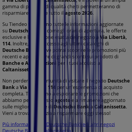
a
Via Libertà, 114
,
Caltanissetta
, e lì troverai un'ampia
gamma di prodotti di qualità che ti permetteranno di
risparmiare durante tutto il
agosto 2026
.
Su Tiendeo ti offriamo tutte le informazioni aggiornate
su
Deutsche Bank
, come gli orari di apertura, le offerte
esclusive e la posizione esatta del negozio a
Via Libertà,
114
. Inoltre, avrai accesso agli ultimi cataloghi di
Deutsche Bank
, dove potrai scoprire le promozioni più
recenti e approfittare di grandi sconti sui prodotti di
Banche e Assicurazioni
per i tuoi acquisti a
Caltanissetta
.
Non perdere l'opportunità di visitare il negozio
Deutsche
Bank
a
Via Libertà, 114
per un'esperienza di acquisto
completa. Ti invitiamo a esplorare le promozioni che
abbiamo per te questo
agosto
e a rimanere aggiornato
sulle migliori offerte di
Deutsche Bank
a
Caltanissetta
.
Vieni a trovarci e inizia a risparmiare oggi stesso!
Più informazioni su Deutsche Bank
Vedi altri negozi
Deutsche Bank in Caltanissetta