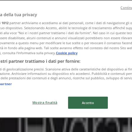
Continu
a della tua privacy
ri
1012
partner archiviamo e accediamo ai dati personali, come i dati di navigazione gli o 
 tuo dispositivo. Selezionando Accetto, abiliti le tecnologie di tracciamento affinché sup
i alla voce "Noi e i nostri partner trattiamo i dati da fornire". Nel caso in cui queste te
sere disabilitate, alcuni contenuti e annunci visualizzati potrebbero non essere rilevant
vamente a questo menu per modificare le tue scelte o per revocare il consenso facendo 
ità in fondo alla pagina web. Tali scelte avranno effetto nel contesto del nostro Sito we
, consulta l'Informativa sulla privacy.
Cookie policy
ostri partner trattiamo i dati per fornire:
ti di geolocalizzazione precisi. Scansione attiva delle caratteristiche del dispositivo ai fin
icazione. Archiviare informazioni su dispositivo e/o accedervi. Pubblicità e contenuti pers
delle prestazioni dei contenuti e degli annunci, ricerche sul pubblico, sviluppo di serviz
partner
Mostra finalità
Accetto