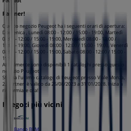
Peugeot
Partner!
Questo negozio Peugeot ha i seguenti orari di apertura:
Domenica , Lunedì 08:00 - 12:00 / 15:00 - 19:00, Martedì
08:00 - 12:00 / 15:00 - 19:00, Mercoledì 08:00 - 12:00 /
15:00 - 19:00, Giovedì 08:00 - 12:00 / 15:00 - 19:00, Venerdì
08:00 - 12:00 / 15:00 - 19:00, Sabato 08:00 - 12:00 / 15:00 -
19:00
Attualmente sono disponibili 1 cataloghi presso questo
negozio Peugeot.
Sfoglia l'ultimo catalogo di Peugeot presso Viale Monza,
2. Partner! è valido da 25/08/2023 a 31/01/2028. Inizia a
risparmiare ora!
I negozi più vicini
Banco BPM