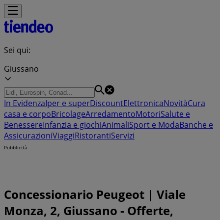
Sei qui:
Giussano
In Evidenza
Iper e super
Discount
Elettronica
Novità
Cura
casa e corpo
Bricolage
Arredamento
Motori
Salute e
Benessere
Infanzia e giochi
Animali
Sport e Moda
Banche e
Assicurazioni
Viaggi
Ristoranti
Servizi
Pubblicità
Concessionario Peugeot | Viale
Monza, 2, Giussano - Offerte,