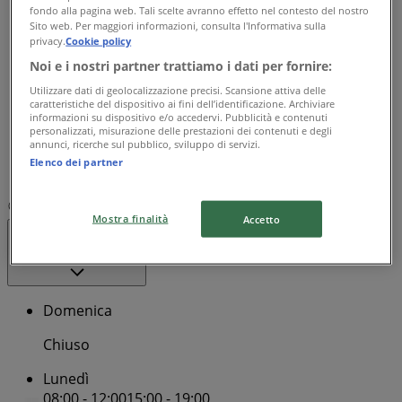
fondo alla pagina web. Tali scelte avranno effetto nel contesto del nostro
08:00 - 12:00
15:00 - 19:00
Sito web. Per maggiori informazioni, consulta l'Informativa sulla
Mercoledì
privacy.
Cookie policy
08:00 - 12:00
15:00 - 19:00
Noi e i nostri partner trattiamo i dati per fornire:
Giovedì
Utilizzare dati di geolocalizzazione precisi. Scansione attiva delle
08:00 - 12:00
15:00 - 19:00
caratteristiche del dispositivo ai fini dell’identificazione. Archiviare
Venerdì
informazioni su dispositivo e/o accedervi. Pubblicità e contenuti
personalizzati, misurazione delle prestazioni dei contenuti e degli
08:00 - 12:00
15:00 - 19:00
annunci, ricerche sul pubblico, sviluppo di servizi.
Sabato
Elenco dei partner
08:00 - 12:00
15:00 - 19:00
Mappa
0362 851144
Autobrianza Srl
Mostra finalità
Accetto
Aperto
Fino alle 19:00
Domenica
Chiuso
Lunedì
08:00 - 12:00
15:00 - 19:00