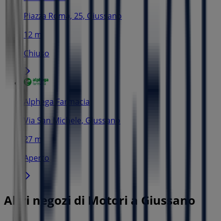
Piazza Roma, 25, Giussano
12 m
Chiuso
Alphega Farmacia
Via San Michele, Giussano
27 m
Aperto
Altri negozi di Motori a Giussano