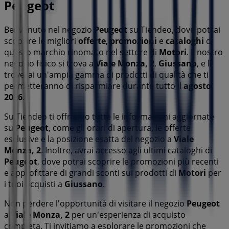
Peugeot
Benvenuto nel negozio
Peugeot
su Tiendeo, dove potrai
scoprire le migliori
offerte
,
promozioni
e
cataloghi
di
questo marchio rinomato nel settore di
Motori
. Il nostro
negozio fisico si trova a
Viale Monza, 2
,
Giussano
, e lì
troverai un'ampia gamma di prodotti di qualità che ti
permetteranno di risparmiare durante tutto il
agosto
2026
.
Su Tiendeo ti offriamo tutte le informazioni aggiornate
su
Peugeot
, come gli orari di apertura, le offerte
esclusive e la posizione esatta del negozio a
Viale
Monza, 2
. Inoltre, avrai accesso agli ultimi cataloghi di
Peugeot
, dove potrai scoprire le promozioni più recenti
e approfittare di grandi sconti sui prodotti di
Motori
per
i tuoi acquisti a
Giussano
.
Non perdere l'opportunità di visitare il negozio
Peugeot
a
Viale Monza, 2
per un'esperienza di acquisto
completa. Ti invitiamo a esplorare le promozioni che