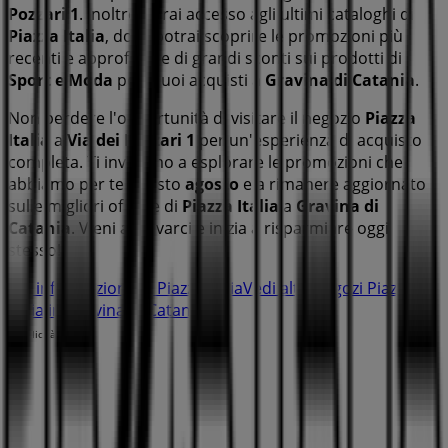
Pozzari 1
. Inoltre, avrai accesso agli ultimi cataloghi di
Piazza Italia
, dove potrai scoprire le promozioni più
recenti e approfittare di grandi sconti sui prodotti di
Sport e Moda
per i tuoi acquisti a
Gravina di Catania
.
Non perdere l'opportunità di visitare il negozio
Piazza
Italia
a
Via dei Pozzari 1
per un'esperienza di acquisto
completa. Ti invitiamo a esplorare le promozioni che
abbiamo per te questo
agosto
e a rimanere aggiornato
sulle migliori offerte di
Piazza Italia
a
Gravina di
Catania
. Vieni a trovarci e inizia a risparmiare oggi
stesso!
Più informazioni su Piazza Italia
Vedi altri negozi Piazza
Italia in Gravina di Catania
Pubblicità