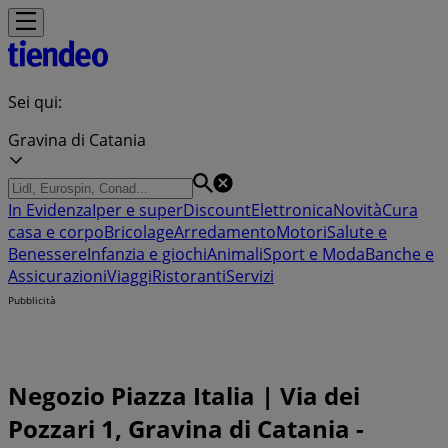
Sei qui:
Gravina di Catania
In Evidenza
Iper e super
Discount
Elettronica
Novità
Cura
casa e corpo
Bricolage
Arredamento
Motori
Salute e
Benessere
Infanzia e giochi
Animali
Sport e Moda
Banche e
Assicurazioni
Viaggi
Ristoranti
Servizi
Pubblicità
Negozio Piazza Italia | Via dei
Pozzari 1, Gravina di Catania -