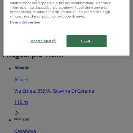
caratteristiche del dispositivo ai fini dell’identificazione. Archiviare
informazioni su dispositivo e/o accedervi. Pubblicità e contenuti
personalizzati, misurazione delle prestazioni dei contenuti e degli
annunci, ricerche sul pubblico, sviluppo di servizi.
Elenco dei partner
Mostra finalità
Accetto
I negozi più vicini
Allianz
Via Etnea, 359/A, Gravina Di Catania
116 m
Kasanova