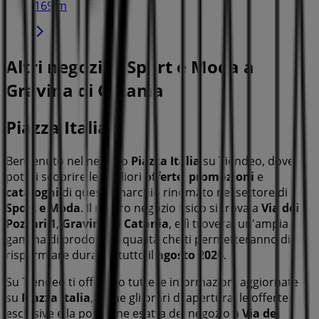
169 m
Altri negozi di Sport e Moda a
Gravina di Catania
Piazza Italia
Benvenuto nel negozio
Piazza Italia
su Tiendeo, dove
potrai scoprire le migliori
offerte
,
promozioni
e
cataloghi
di questo marchio rinomato nel settore di
Sport e Moda
. Il nostro negozio fisico si trova a
Via dei
Pozzari 1
,
Gravina di Catania
, e lì troverai un'ampia
gamma di prodotti di qualità che ti permetteranno di
risparmiare durante tutto il
agosto 2026
.
Su Tiendeo ti offriamo tutte le informazioni aggiornate
su
Piazza Italia
, come gli orari di apertura, le offerte
esclusive e la posizione esatta del negozio a
Via dei