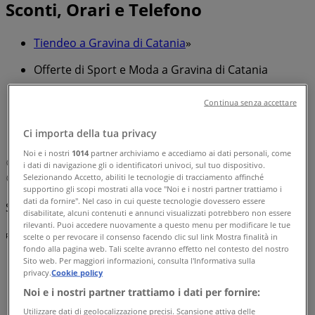
Sconti, Orari e Telefono
Tiendeo a Gravina di Catania
»
Offerte di Sport e Moda a Gravina di Catania
»
Continua senza accettare
Piazza Italia a Gravina di Catania
»
Ci importa della tua privacy
Piazza Italia | Via dei Pozzari 1
Noi e i nostri
1014
partner archiviamo e accediamo ai dati personali, come
Mappa
0813127120
Centro Commerciale KATANE'
i dati di navigazione gli o identificatori univoci, sul tuo dispositivo.
Selezionando Accetto, abiliti le tecnologie di tracciamento affinché
Mappa
0813127120
Centro Commerciale KATANE'
supportino gli scopi mostrati alla voce "Noi e i nostri partner trattiamo i
dati da fornire". Nel caso in cui queste tecnologie dovessero essere
Stiamo per pubblicare le offerte di Piazza Italia
disabilitate, alcuni contenuti e annunci visualizzati potrebbero non essere
rilevanti. Puoi accedere nuovamente a questo menu per modificare le tue
Pubblicità
scelte o per revocare il consenso facendo clic sul link Mostra finalità in
fondo alla pagina web. Tali scelte avranno effetto nel contesto del nostro
Sito web. Per maggiori informazioni, consulta l'Informativa sulla
privacy.
Cookie policy
Noi e i nostri partner trattiamo i dati per fornire:
Utilizzare dati di geolocalizzazione precisi. Scansione attiva delle