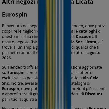
Altri negozi di Discount a Licata
Eurospin
Benvenuto nel negozio
Eurospin
su Tiendeo, dove potrai
scoprire le migliori
offerte
,
promozioni
e
cataloghi
di
questo marchio rinomato nel settore di
Discount
. Il
nostro negozio fisico si trova a
Via Gela Snc
,
Licata
, e lì
troverai un'ampia gamma di prodotti di qualità che ti
permetteranno di risparmiare durante tutto il
agosto
2026
.
Su Tiendeo ti offriamo tutte le informazioni aggiornate
su
Eurospin
, come gli orari di apertura, le offerte
esclusive e la posizione esatta del negozio a
Via Gela
Snc
. Inoltre, avrai accesso agli ultimi cataloghi di
Eurospin
, dove potrai scoprire le promozioni più recenti
e approfittare di grandi sconti sui prodotti di
Discount
per i tuoi acquisti a
Licata
.
Non perdere l'opportunità di visitare il negozio
Eurospin