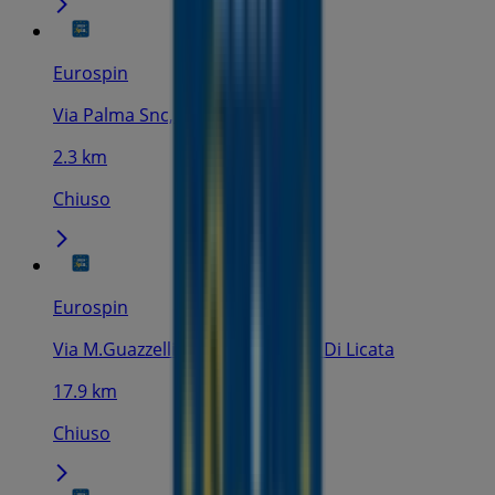
Eurospin
Via Palma Snc, Licata
2.3 km
Chiuso
Eurospin
Via M.Guazzelli Snc, Campobello Di Licata
17.9 km
Chiuso