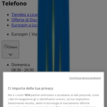
Telefono
Tiendeo a Licata
»
Offerte di Discount a Licata
»
Eurospin a Licata
»
Eurospin | Via Gela Snc
Chiuso
Domenica
08:30 - 20:30
Lunedì
Continua senza accettare
08:30 - 20:30
Martedì
Ci importa della tua privacy
08:30 - 20:30
Noi e i nostri
1014
partner archiviamo e accediamo ai dati personali, come
Mercoledì
i dati di navigazione gli o identificatori univoci, sul tuo dispositivo.
08:30 - 20:30
Selezionando Accetto, abiliti le tecnologie di tracciamento affinché
Giovedì