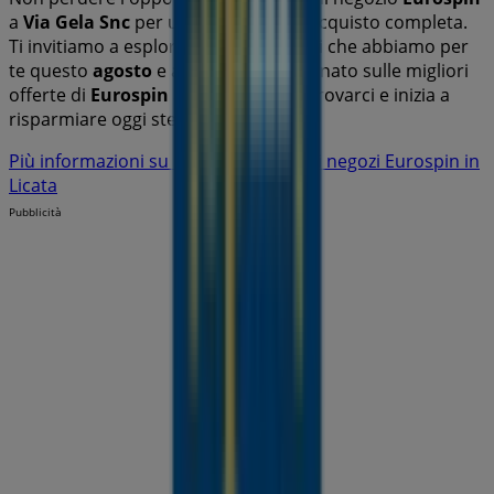
a
Via Gela Snc
per un'esperienza di acquisto completa.
Ti invitiamo a esplorare le promozioni che abbiamo per
te questo
agosto
e a rimanere aggiornato sulle migliori
offerte di
Eurospin
a
Licata
. Vieni a trovarci e inizia a
risparmiare oggi stesso!
Più informazioni su Eurospin
Vedi altri negozi Eurospin in
Licata
Pubblicità