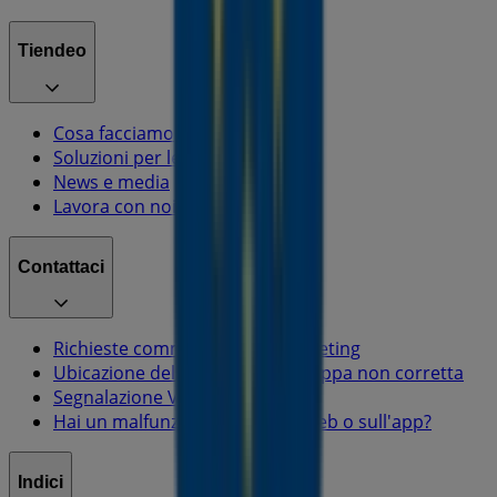
Tiendeo
Cosa facciamo
Soluzioni per le aziende
News e media
Lavora con noi
Contattaci
Richieste commerciali e di marketing
Ubicazione del negozio nella mappa non corretta
Segnalazione Volantino
Hai un malfunzionamento sul web o sull'app?
Indici