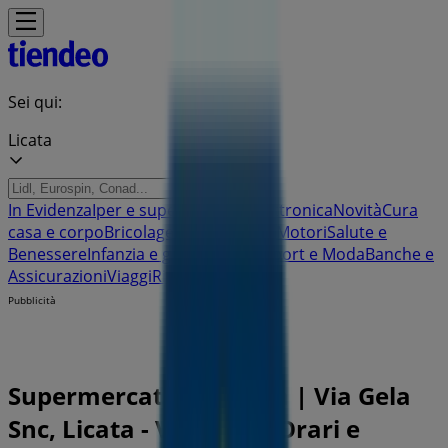
Sei qui:
Licata
In Evidenza
Iper e super
Discount
Elettronica
Novità
Cura
casa e corpo
Bricolage
Arredamento
Motori
Salute e
Benessere
Infanzia e giochi
Animali
Sport e Moda
Banche e
Assicurazioni
Viaggi
Ristoranti
Servizi
Pubblicità
Supermercato Eurospin | Via Gela
Snc, Licata - Volantini, Orari e