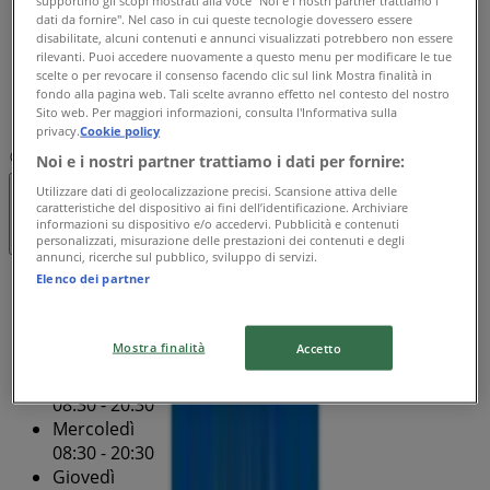
supportino gli scopi mostrati alla voce "Noi e i nostri partner trattiamo i
dati da fornire". Nel caso in cui queste tecnologie dovessero essere
08:30 - 20:30
disabilitate, alcuni contenuti e annunci visualizzati potrebbero non essere
Venerdì
rilevanti. Puoi accedere nuovamente a questo menu per modificare le tue
08:30 - 20:30
scelte o per revocare il consenso facendo clic sul link Mostra finalità in
Sabato
fondo alla pagina web. Tali scelte avranno effetto nel contesto del nostro
Sito web. Per maggiori informazioni, consulta l'Informativa sulla
08:00 - 21:00
privacy.
Cookie policy
Mappa
Noi e i nostri partner trattiamo i dati per fornire:
Utilizzare dati di geolocalizzazione precisi. Scansione attiva delle
Chiuso
caratteristiche del dispositivo ai fini dell’identificazione. Archiviare
informazioni su dispositivo e/o accedervi. Pubblicità e contenuti
personalizzati, misurazione delle prestazioni dei contenuti e degli
annunci, ricerche sul pubblico, sviluppo di servizi.
Elenco dei partner
Domenica
08:30 - 20:30
Lunedì
Mostra finalità
Accetto
08:30 - 20:30
Martedì
08:30 - 20:30
Mercoledì
08:30 - 20:30
Giovedì