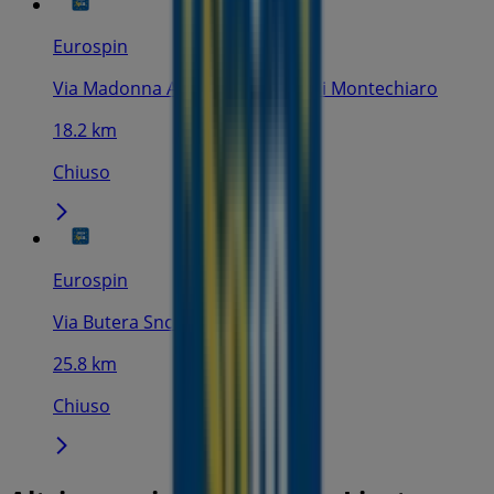
Eurospin
Via Madonna Alotto, 35, Palma di Montechiaro
18.2 km
Chiuso
Eurospin
Via Butera Snc., Gela
25.8 km
Chiuso