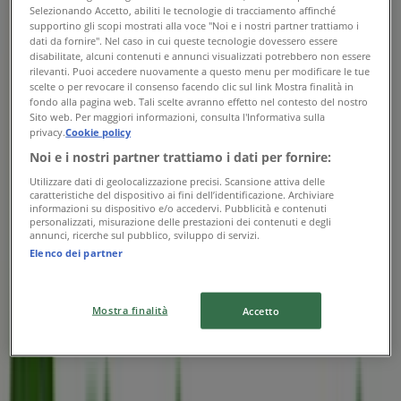
Selezionando Accetto, abiliti le tecnologie di tracciamento affinché
09:00 - 13:30
14:30 - 17:30
supportino gli scopi mostrati alla voce "Noi e i nostri partner trattiamo i
Mercoledì
dati da fornire". Nel caso in cui queste tecnologie dovessero essere
09:00 - 13:30
14:30 - 17:30
disabilitate, alcuni contenuti e annunci visualizzati potrebbero non essere
rilevanti. Puoi accedere nuovamente a questo menu per modificare le tue
Giovedì
scelte o per revocare il consenso facendo clic sul link Mostra finalità in
09:00 - 13:30
14:30 - 17:30
fondo alla pagina web. Tali scelte avranno effetto nel contesto del nostro
Venerdì
Sito web. Per maggiori informazioni, consulta l'Informativa sulla
privacy.
Cookie policy
09:00 - 13:30
14:30 - 17:30
Sabato
Noi e i nostri partner trattiamo i dati per fornire:
Utilizzare dati di geolocalizzazione precisi. Scansione attiva delle
Chiuso
caratteristiche del dispositivo ai fini dell’identificazione. Archiviare
informazioni su dispositivo e/o accedervi. Pubblicità e contenuti
Mappa
039 2803222
Centro Clienti
personalizzati, misurazione delle prestazioni dei contenuti e degli
annunci, ricerche sul pubblico, sviluppo di servizi.
Elenco dei partner
Chiuso
Mostra finalità
Accetto
Domenica
Chiuso
Lunedì