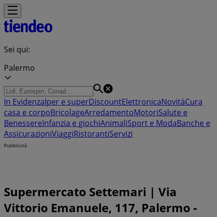
Sei qui:
Palermo
In Evidenza
Iper e super
Discount
Elettronica
Novità
Cura
casa e corpo
Bricolage
Arredamento
Motori
Salute e
Benessere
Infanzia e giochi
Animali
Sport e Moda
Banche e
Assicurazioni
Viaggi
Ristoranti
Servizi
Pubblicità
Supermercato Settemari | Via
Vittorio Emanuele, 117, Palermo -