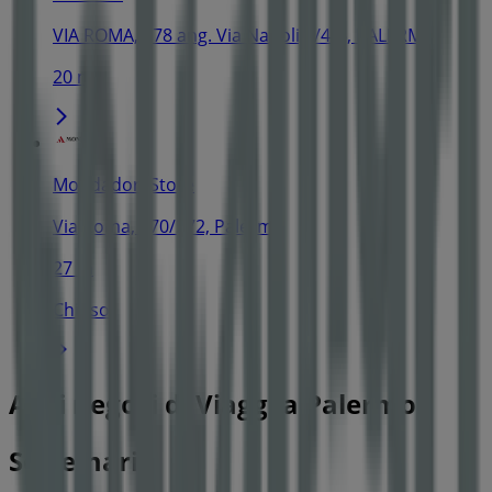
VIA ROMA, 278 ang. Via Napoli,2/4/6, PALERMO
20 m
Mondadori Store
Via Roma, 270/272, Palermo
27 m
Chiuso
Altri negozi di Viaggi a Palermo
Settemari