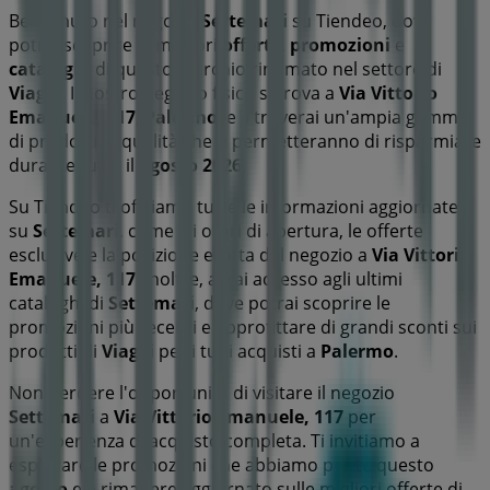
Benvenuto nel negozio
Settemari
su Tiendeo, dove
potrai scoprire le migliori
offerte
,
promozioni
e
cataloghi
di questo marchio rinomato nel settore di
Viaggi
. Il nostro negozio fisico si trova a
Via Vittorio
Emanuele, 117
,
Palermo
, e lì troverai un'ampia gamma
di prodotti di qualità che ti permetteranno di risparmiare
durante tutto il
agosto 2026
.
Su Tiendeo ti offriamo tutte le informazioni aggiornate
su
Settemari
, come gli orari di apertura, le offerte
esclusive e la posizione esatta del negozio a
Via Vittorio
Emanuele, 117
. Inoltre, avrai accesso agli ultimi
cataloghi di
Settemari
, dove potrai scoprire le
promozioni più recenti e approfittare di grandi sconti sui
prodotti di
Viaggi
per i tuoi acquisti a
Palermo
.
Non perdere l'opportunità di visitare il negozio
Settemari
a
Via Vittorio Emanuele, 117
per
un'esperienza di acquisto completa. Ti invitiamo a
esplorare le promozioni che abbiamo per te questo
agosto
e a rimanere aggiornato sulle migliori offerte di