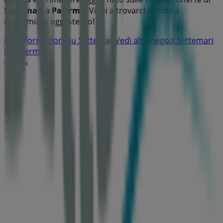
Settemari
a
Palermo
. Vieni a trovarci e inizia a
risparmiare oggi stesso!
Più informazioni su Settemari
Vedi altri negozi Settemari
in Palermo
Pubblicità