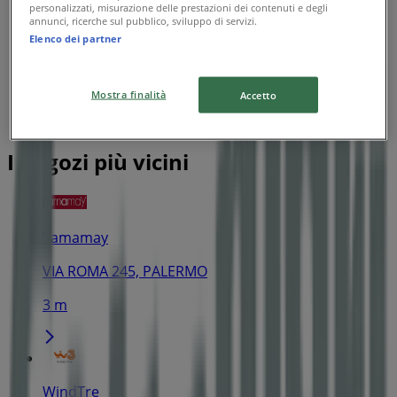
personalizzati, misurazione delle prestazioni dei contenuti e degli
annunci, ricerche sul pubblico, sviluppo di servizi.
Elenco dei partner
Mostra finalità
Accetto
I negozi più vicini
Yamamay
VIA ROMA 245, PALERMO
3 m
WindTre