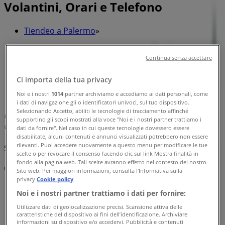
Volantini, Orari e Telefono
Tiendeo a Palermo
»
Offerte di Viaggi a Palermo
Continua senza accettare
»
Settemari a Palermo
»
Ci importa della tua privacy
Noi e i nostri
1014
partner archiviamo e accediamo ai dati personali, come
Settemari | Via Vittorio Emanuele, 117
i dati di navigazione gli o identificatori univoci, sul tuo dispositivo.
Selezionando Accetto, abiliti le tecnologie di tracciamento affinché
Mappa
0916121476
supportino gli scopi mostrati alla voce "Noi e i nostri partner trattiamo i
Mappa
0916121476
dati da fornire". Nel caso in cui queste tecnologie dovessero essere
disabilitate, alcuni contenuti e annunci visualizzati potrebbero non essere
rilevanti. Puoi accedere nuovamente a questo menu per modificare le tue
Stiamo per pubblicare le offerte di Settemari
scelte o per revocare il consenso facendo clic sul link Mostra finalità in
fondo alla pagina web. Tali scelte avranno effetto nel contesto del nostro
Pubblicità
Sito web. Per maggiori informazioni, consulta l'Informativa sulla
privacy.
Cookie policy
Noi e i nostri partner trattiamo i dati per fornire:
Utilizzare dati di geolocalizzazione precisi. Scansione attiva delle
caratteristiche del dispositivo ai fini dell’identificazione. Archiviare
informazioni su dispositivo e/o accedervi. Pubblicità e contenuti