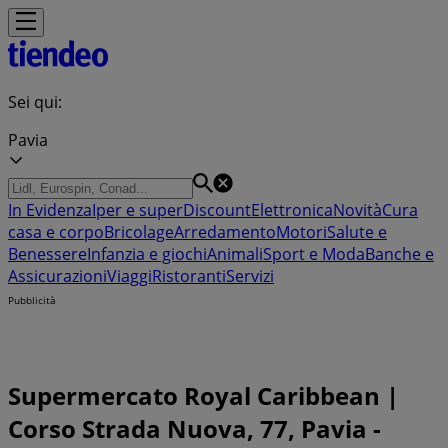
Sei qui:
Pavia
In Evidenza
Iper e super
Discount
Elettronica
Novità
Cura
casa e corpo
Bricolage
Arredamento
Motori
Salute e
Benessere
Infanzia e giochi
Animali
Sport e Moda
Banche e
Assicurazioni
Viaggi
Ristoranti
Servizi
Pubblicità
Supermercato Royal Caribbean |
Corso Strada Nuova, 77, Pavia -