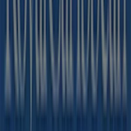
Strada Nuova, 77
. Inoltre, avrai accesso agli ultimi
cataloghi di
Royal Caribbean
, dove potrai scoprire le
promozioni più recenti e approfittare di grandi sconti sui
prodotti di
Viaggi
per i tuoi acquisti a
Pavia
.
Non perdere l'opportunità di visitare il negozio
Royal
Caribbean
a
Corso Strada Nuova, 77
per un'esperienza
di acquisto completa. Ti invitiamo a esplorare le
promozioni che abbiamo per te questo
agosto
e a
rimanere aggiornato sulle migliori offerte di
Royal
Caribbean
a
Pavia
. Vieni a trovarci e inizia a risparmiare
oggi stesso!
Più informazioni su Royal Caribbean
Vedi altri negozi
Royal Caribbean in Pavia
Pubblicità