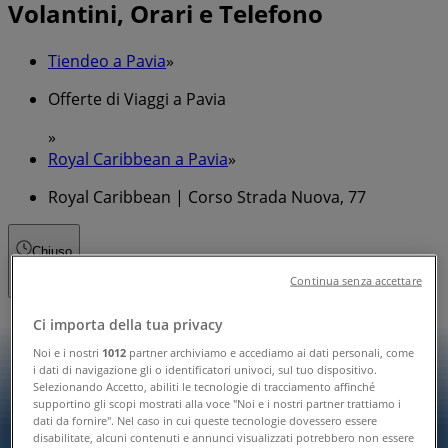
Volantini, Orari e Telefono
Tiendeo a Pavia
»
Offerte di Viaggi a Pavia
»
Royal Caribbean a Pavia
»
Royal Caribbean | Corso Strada Nuova, 77
Chiuso
Continua senza accettare
Ci importa della tua privacy
Domenica
Noi e i nostri
1012
partner archiviamo e accediamo ai dati personali, come
Chiuso
i dati di navigazione gli o identificatori univoci, sul tuo dispositivo.
Selezionando Accetto, abiliti le tecnologie di tracciamento affinché
Lunedì
supportino gli scopi mostrati alla voce "Noi e i nostri partner trattiamo i
dati da fornire". Nel caso in cui queste tecnologie dovessero essere
09:00 - 13:00
14:30 - 19:00
disabilitate, alcuni contenuti e annunci visualizzati potrebbero non essere
Martedì