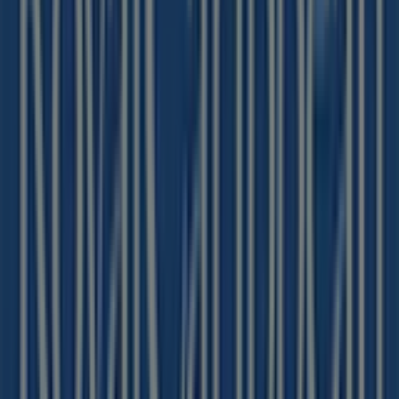
87 m
Chiuso
Altri negozi di Viaggi a Pavia
Royal Caribbean
Benvenuto nel negozio
Royal Caribbean
su Tiendeo,
dove potrai scoprire le migliori
offerte
,
promozioni
e
cataloghi
di questo marchio rinomato nel settore di
Viaggi
. Il nostro negozio fisico si trova a
Corso Strada
Nuova, 77
,
Pavia
, e lì troverai un'ampia gamma di
prodotti di qualità che ti permetteranno di risparmiare
durante tutto il
agosto 2026
.
Su Tiendeo ti offriamo tutte le informazioni aggiornate
su
Royal Caribbean
, come gli orari di apertura, le offerte
esclusive e la posizione esatta del negozio a
Corso