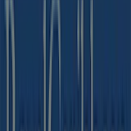
I negozi più vicini
Flying Tiger
Piazza Della Vittoria, 7, Pavia
71 m
Chiuso