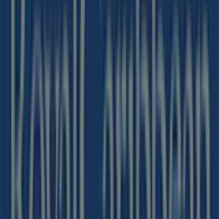
Valleverde
Via Mascheroni, 1, Pavia
81 m
Caffitaly
Via Mascheroni 9, Pavia
85 m
Banco BPM
Piazza Della Vittoria, 7, Pavia