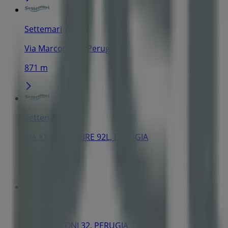
Settemari
Via Marconi, 51, Perugia
871 m
Settemari
VIA XX SETTEMBRE 92L, PERUGIA
1.2 km
Settemari
VIA ANGELONI 32, PERUGIA