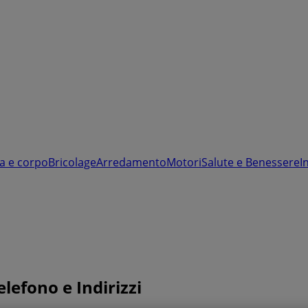
a e corpo
Bricolage
Arredamento
Motori
Salute e Benessere
I
lefono e Indirizzi