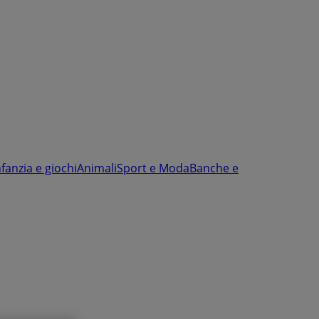
nfanzia e giochi
Animali
Sport e Moda
Banche e