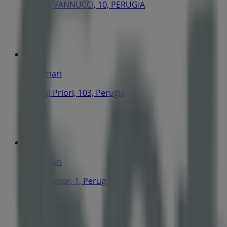
CORSO VANNUCCI, 10, PERUGIA
273 m
Settemari
Via Dei Priori, 103, Perugia
470 m
Settemari
C.So Cavour, 1, Perugia
622 m