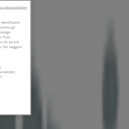
a senza accettare
identificatori
portino gli
cnologie
i. Puoi
clic sul link
b. Per maggiori
i
onalizzati,
i.