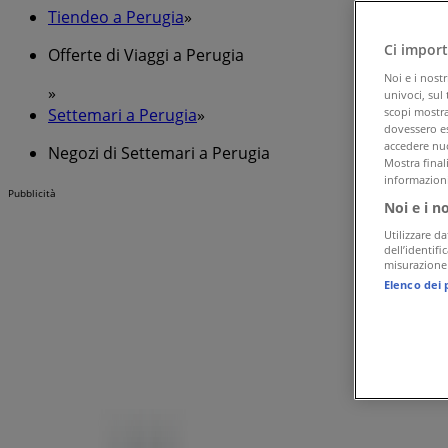
Tiendeo a Perugia
»
Ci import
Offerte di Viaggi a Perugia
Noi e i nost
»
univoci, sul
Settemari a Perugia
»
scopi mostrat
dovessero es
accedere nuo
Negozi di Settemari a Perugia
Mostra final
informazioni
Pubblicità
Noi e i n
Utilizzare da
dell’identif
misurazione 
Elenco dei 