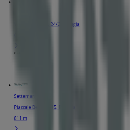
Settemari
Via Brunamonti, 24/C, Perugia
695 m
Pubblicità
Settemari
Piazzale Bellucci, 15, Perugia
811 m