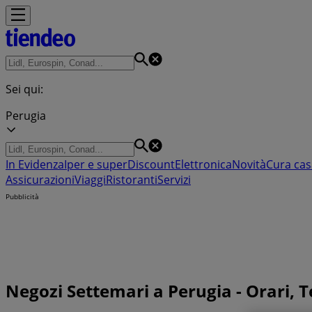
Sei qui:
Perugia
In Evidenza
Iper e super
Discount
Elettronica
Novità
Cura cas
Assicurazioni
Viaggi
Ristoranti
Servizi
Pubblicità
Negozi Settemari a Perugia - Orari, Te