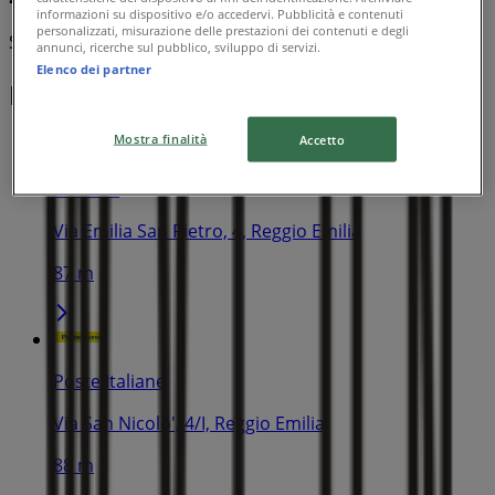
informazioni su dispositivo e/o accedervi. Pubblicità e contenuti
personalizzati, misurazione delle prestazioni dei contenuti e degli
Scade il 31/08
annunci, ricerche sul pubblico, sviluppo di servizi.
Elenco dei partner
I negozi più vicini
Mostra finalità
Accetto
Credem
Via Emilia San Pietro, 4, Reggio Emilia
87 m
Poste Italiane
Via San Nicolo', 4/I, Reggio Emilia
88 m