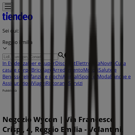
Sei qui:
Reggio Emilia
In Evidenza
Iper e super
Discount
Elettronica
Novità
Cura
casa e corpo
Bricolage
Arredamento
Motori
Salute e
Benessere
Infanzia e giochi
Animali
Sport e Moda
Banche e
Assicurazioni
Viaggi
Ristoranti
Servizi
Pubblicità
Negozio Wycon | Via Francesco
Crispi, 4, Reggio Emilia - Volantini,