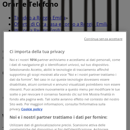
Orari e Telefono
Tiendeo a Reggio Emilia
»
Offerte di Cura casa e corpo a Reggio Emilia
»
Wycon a Reggio Emilia
»
Continua senza accettare
Wycon | Via Francesco Crispi, 4
Ci importa della tua privacy
Mappa
Mappa
Noi e i nostri
1014
partner archiviamo e accediamo ai dati personali, come
i dati di navigazione gli o identificatori univoci, sul tuo dispositivo.
Selezionando Accetto, abiliti le tecnologie di tracciamento affinché
Offerte di Wycon a Reggio Emilia
supportino gli scopi mostrati alla voce "Noi e i nostri partner trattiamo i
dati da fornire". Nel caso in cui queste tecnologie dovessero essere
disabilitate, alcuni contenuti e annunci visualizzati potrebbero non essere
rilevanti. Puoi accedere nuovamente a questo menu per modificare le tue
scelte o per revocare il consenso facendo clic sul link Mostra finalità in
fondo alla pagina web. Tali scelte avranno effetto nel contesto del nostro
Sito web. Per maggiori informazioni, consulta l'Informativa sulla
privacy.
Cookie policy
Wycon
Noi e i nostri partner trattiamo i dati per fornire:
Utilizzare dati di geolocalizzazione precisi. Scansione attiva delle
2+1 FREE
caratteristiche del dispositivo ai fini dell’identificazione. Archiviare