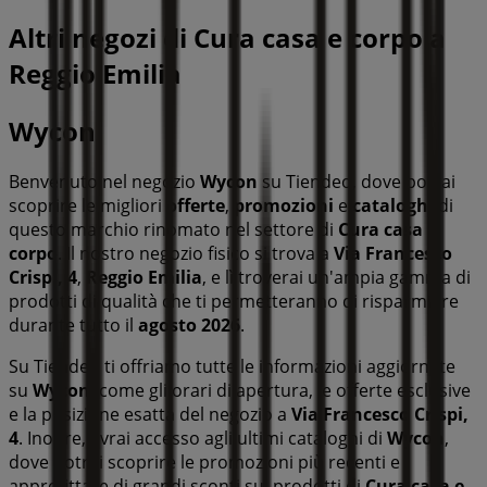
Altri negozi di Cura casa e corpo a
Reggio Emilia
Wycon
Benvenuto nel negozio
Wycon
su Tiendeo, dove potrai
scoprire le migliori
offerte
,
promozioni
e
cataloghi
di
questo marchio rinomato nel settore di
Cura casa e
corpo
. Il nostro negozio fisico si trova a
Via Francesco
Crispi, 4
,
Reggio Emilia
, e lì troverai un'ampia gamma di
prodotti di qualità che ti permetteranno di risparmiare
durante tutto il
agosto 2026
.
Su Tiendeo ti offriamo tutte le informazioni aggiornate
su
Wycon
, come gli orari di apertura, le offerte esclusive
e la posizione esatta del negozio a
Via Francesco Crispi,
4
. Inoltre, avrai accesso agli ultimi cataloghi di
Wycon
,
dove potrai scoprire le promozioni più recenti e
approfittare di grandi sconti sui prodotti di
Cura casa e