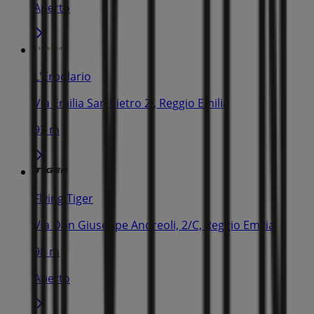
Aperto
L'Erbolario
Via Emilia San Pietro 2i, Reggio Emilia
93 m
Flying Tiger
Via Don Giuseppe Andreoli, 2/C, Reggio Emilia
98 m
Aperto