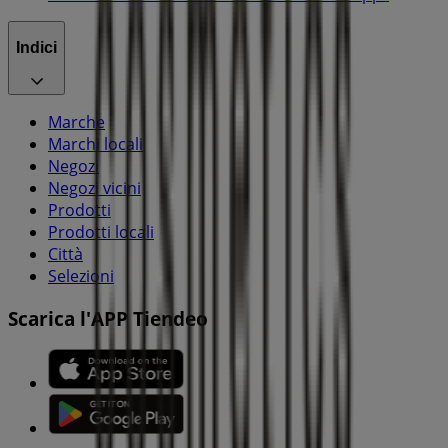
Indici
Marche
Marchi locali
Negozi
Negozi vicini
Prodotti
Prodotti locali
Città
Selezioni
Scarica l'APP Tiendeo