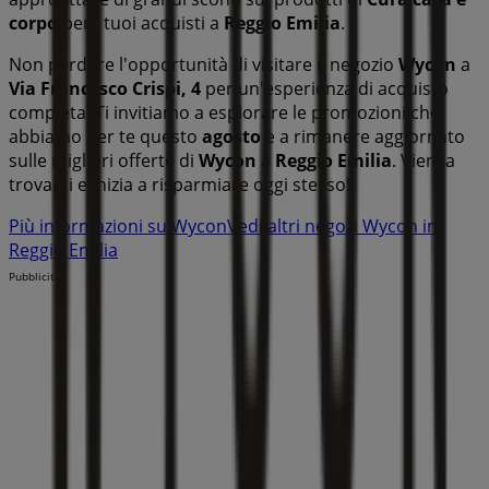
corpo
per i tuoi acquisti a
Reggio Emilia
.
Non perdere l'opportunità di visitare il negozio
Wycon
a
Via Francesco Crispi, 4
per un'esperienza di acquisto
completa. Ti invitiamo a esplorare le promozioni che
abbiamo per te questo
agosto
e a rimanere aggiornato
sulle migliori offerte di
Wycon
a
Reggio Emilia
. Vieni a
trovarci e inizia a risparmiare oggi stesso!
Più informazioni su Wycon
Vedi altri negozi Wycon in
Reggio Emilia
Pubblicità