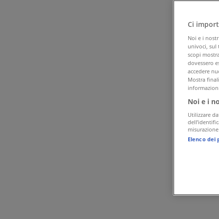
Tiendeo a San Pietro Vernotico
»
Offerte di Discount a San Pietro Vernotico
»
Ci import
MD a San Pietro Vernotico
»
Noi e i nost
univoci, sul
MD | Via Rossini, 1
scopi mostrat
dovessero es
accedere nuo
Aperto
Fino alle 13:00
Mostra final
informazioni
Noi e i n
Domenica
Utilizzare da
08:30 - 13:30
dell’identif
misurazione 
Lunedì
Elenco dei 
08:00 - 13:00
16:00 - 20:00
Martedì
08:00 - 13:00
16:00 - 20:00
Mercoledì
08:00 - 13:00
16:00 - 20:00
Giovedì
08:00 - 13:00
16:00 - 20:00
Venerdì