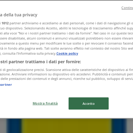
Continu
a della tua privacy
ri
1012
partner archiviamo e accediamo ai dati personali, come i dati di navigazione gli o 
 tuo dispositivo. Selezionando Accetto, abiliti le tecnologie di tracciamento affinché sup
i alla voce "Noi e i nostri partner trattiamo i dati da fornire". Nel caso in cui queste te
sere disabilitate, alcuni contenuti e annunci visualizzati potrebbero non essere rilevant
vamente a questo menu per modificare le tue scelte o per revocare il consenso facendo 
ità in fondo alla pagina web. Tali scelte avranno effetto nel contesto del nostro Sito we
, consulta l'Informativa sulla privacy.
Cookie policy
ostri partner trattiamo i dati per fornire:
ti di geolocalizzazione precisi. Scansione attiva delle caratteristiche del dispositivo ai fin
icazione. Archiviare informazioni su dispositivo e/o accedervi. Pubblicità e contenuti pers
delle prestazioni dei contenuti e degli annunci, ricerche sul pubblico, sviluppo di serviz
partner
Mostra finalità
Accetto