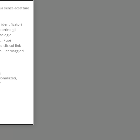
a senza accettare
identificatori
portino gli
cnologie
i. Puoi
clic sul link
b. Per maggiori
i
onalizzati,
i.