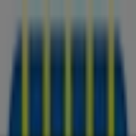
a e corpo
Bricolage
Arredamento
Motori
Salute e Benessere
I
 Pietro Vernotico - Volantini, Orari e