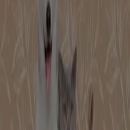
Tiscali Casa
Via Berthoud 174, Serravalle Scrivia
77 m
Altri negozi di Animali a Serravalle
Scrivia
Ferplast
Benvenuto nel negozio
Ferplast
su Tiendeo, dove potrai
scoprire le migliori
offerte
,
promozioni
e
cataloghi
di
questo marchio rinomato nel settore di
Animali
. Il