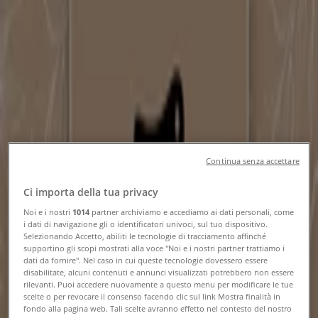
Telefono
Tiendeo a Serravalle Scrivia
»
Offerte di Animali a Serravalle Scrivia
»
Ferplast a Serravalle Scrivia
»
Ferplast | VIA NOVI, 39
Continua senza accettare
Mappa
0143607011
Mappa
0143607011
Ci importa della tua privacy
Offerte di Ferplast a Serravalle
Noi e i nostri
1014
partner archiviamo e accediamo ai dati personali, come
i dati di navigazione gli o identificatori univoci, sul tuo dispositivo.
Scrivia
Selezionando Accetto, abiliti le tecnologie di tracciamento affinché
supportino gli scopi mostrati alla voce "Noi e i nostri partner trattiamo i
dati da fornire". Nel caso in cui queste tecnologie dovessero essere
disabilitate, alcuni contenuti e annunci visualizzati potrebbero non essere
rilevanti. Puoi accedere nuovamente a questo menu per modificare le tue
scelte o per revocare il consenso facendo clic sul link Mostra finalità in
fondo alla pagina web. Tali scelte avranno effetto nel contesto del nostro