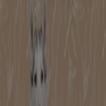
VIALE MARTIRI DELLA BENEDICTA, 141/143,
Serravalle Scrivia
41 m
Alpitour
Viale Martiri Della Benedicta, Serravalle Scrivia
47 m
Atitur
Viale Martiri della Benedicta 130, Serravalle Scrivia
49 m