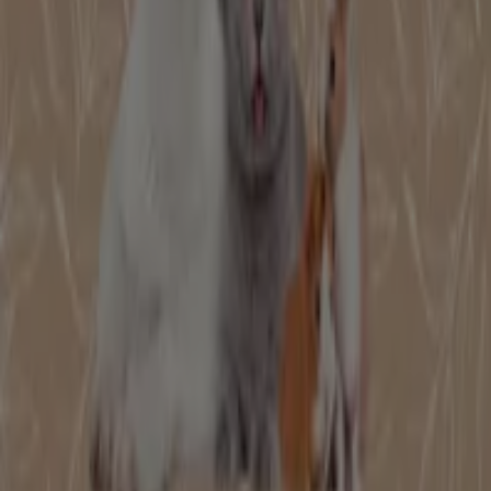
nostro negozio fisico si trova a
VIA NOVI, 39
,
Serravalle
Scrivia
, e lì troverai un'ampia gamma di prodotti di
qualità che ti permetteranno di risparmiare durante
tutto il
agosto 2026
.
Su Tiendeo ti offriamo tutte le informazioni aggiornate
su
Ferplast
, come gli orari di apertura, le offerte
esclusive e la posizione esatta del negozio a
VIA NOVI,
39
. Inoltre, avrai accesso agli ultimi cataloghi di
Ferplast
,
dove potrai scoprire le promozioni più recenti e
approfittare di grandi sconti sui prodotti di
Animali
per i
tuoi acquisti a
Serravalle Scrivia
.
Non perdere l'opportunità di visitare il negozio
Ferplast
a
VIA NOVI, 39
per un'esperienza di acquisto completa.
Ti invitiamo a esplorare le promozioni che abbiamo per
te questo
agosto
e a rimanere aggiornato sulle migliori
offerte di
Ferplast
a
Serravalle Scrivia
. Vieni a trovarci e
inizia a risparmiare oggi stesso!
Più informazioni su Ferplast
Vedi altri negozi Ferplast in
Serravalle Scrivia