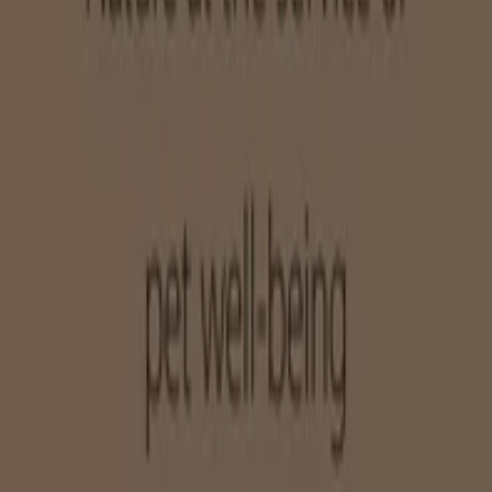
Tiendeo fa parte di Shopfully, l'azienda tecnologica che
sta reinventando lo shopping locale in tutto il mondo.
Tiendeo
Cosa facciamo
Soluzioni per le aziende
News e media