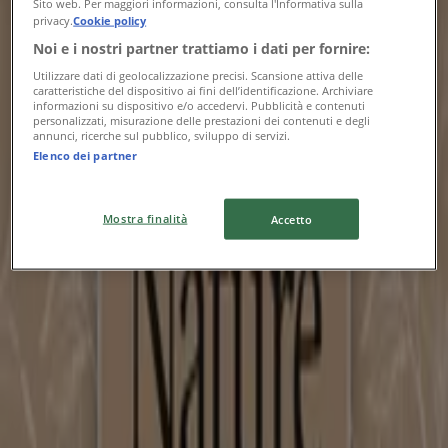
Sito web. Per maggiori informazioni, consulta l'Informativa sulla
privacy.
Cookie policy
Ferplast
Noi e i nostri partner trattiamo i dati per fornire:
Utilizzare dati di geolocalizzazione precisi. Scansione attiva delle
Offerte Ferplast
caratteristiche del dispositivo ai fini dell’identificazione. Archiviare
informazioni su dispositivo e/o accedervi. Pubblicità e contenuti
personalizzati, misurazione delle prestazioni dei contenuti e degli
Scade il 31/12
annunci, ricerche sul pubblico, sviluppo di servizi.
Elenco dei partner
Ferplast
Mostra finalità
Accetto
Risparmia ora con le nostre offerte
Scade il 31/12
41 m - Serravalle Scrivia
Ferplast
Nature at the service of pet well-being