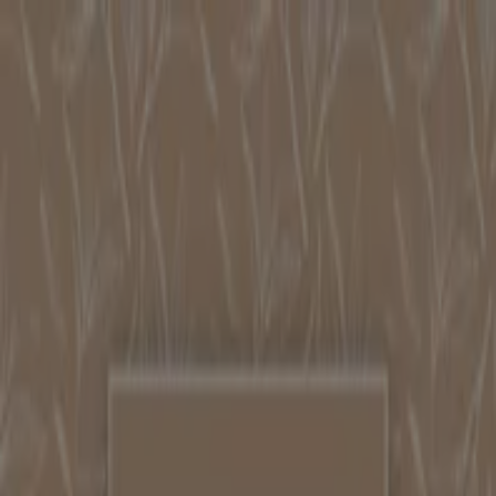
Sei qui:
Serravalle Scrivia
In Evidenza
Iper e super
Discount
Elettronica
Novità
Cura
casa e corpo
Bricolage
Arredamento
Motori
Salute e
Benessere
Infanzia e giochi
Animali
Sport e Moda
Banche e
Assicurazioni
Viaggi
Ristoranti
Servizi
Pubblicità
Negozio Ferplast | VIA NOVI, 39,
Serravalle Scrivia - Volantini, Orari e