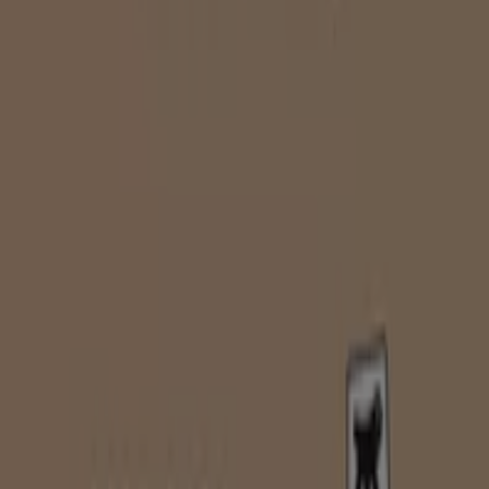
Lavora con noi
Contattaci
Richieste commerciali e di marketing
Ubicazione del negozio nella mappa non corretta
Segnalazione Volantino
Hai un malfunzionamento sul web o sull'app?
Indici
Marche
Negozi
Negozi vicini
Prodotti
Città
Selezioni