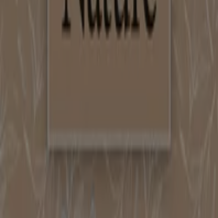
Scade il 31/12
41 m - Serravalle Scrivia
Pubblicità
I negozi più vicini
Ferplast