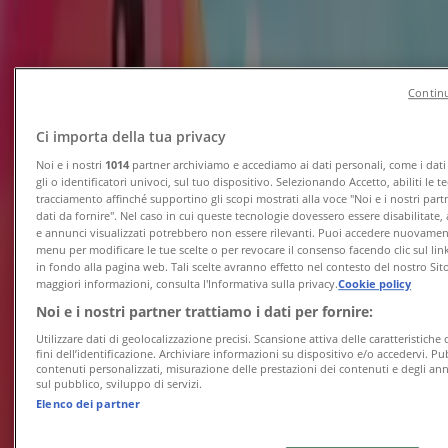
Scade il 23/08
Afragola
Nuovo
Continu
Hobby & Legno
Ci importa della tua privacy
Soluzioni per affrontare il caldo estivo
Noi e i nostri
1014
partner archiviamo e accediamo ai dati personali, come i dati
gli o identificatori univoci, sul tuo dispositivo. Selezionando Accetto, abiliti le t
Scade il 14/08
Afragola
tracciamento affinché supportino gli scopi mostrati alla voce "Noi e i nostri part
dati da fornire". Nel caso in cui queste tecnologie dovessero essere disabilitate,
e annunci visualizzati potrebbero non essere rilevanti. Puoi accedere nuovame
menu per modificare le tue scelte o per revocare il consenso facendo clic sul link
Kreo Brico e Casa
in fondo alla pagina web. Tali scelte avranno effetto nel contesto del nostro Sit
maggiori informazioni, consulta l'Informativa sulla privacy.
Cookie policy
Fuori tutto! Estate 2026
Noi e i nostri partner trattiamo i dati per fornire:
Utilizzare dati di geolocalizzazione precisi. Scansione attiva delle caratteristiche 
Scade il 30/08
Afragola
fini dell’identificazione. Archiviare informazioni su dispositivo e/o accedervi. Pu
contenuti personalizzati, misurazione delle prestazioni dei contenuti e degli ann
Pubblicità
sul pubblico, sviluppo di servizi.
Elenco dei partner