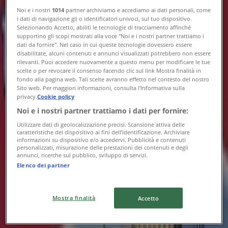
Offerta più recente:
04/08/2026
Noi e i nostri
1014
partner archiviamo e accediamo ai dati personali, come
i dati di navigazione gli o identificatori univoci, sul tuo dispositivo.
Selezionando Accetto, abiliti le tecnologie di tracciamento affinché
supportino gli scopi mostrati alla voce "Noi e i nostri partner trattiamo i
dati da fornire". Nel caso in cui queste tecnologie dovessero essere
disabilitate, alcuni contenuti e annunci visualizzati potrebbero non essere
rilevanti. Puoi accedere nuovamente a questo menu per modificare le tue
Royal Caribbean
scelte o per revocare il consenso facendo clic sul link Mostra finalità in
fondo alla pagina web. Tali scelte avranno effetto nel contesto del nostro
Sito web. Per maggiori informazioni, consulta l'Informativa sulla
L'estate in famiglia piu epica
privacy.
Cookie policy
Noi e i nostri partner trattiamo i dati per fornire:
Scade il 10/08
Utilizzare dati di geolocalizzazione precisi. Scansione attiva delle
{"numCatalogs":1}
caratteristiche del dispositivo ai fini dell’identificazione. Archiviare
informazioni su dispositivo e/o accedervi. Pubblicità e contenuti
Orari e indirizzi Royal Caribbean
personalizzati, misurazione delle prestazioni dei contenuti e degli
annunci, ricerche sul pubblico, sviluppo di servizi.
Elenco dei partner
Royal Caribbean
Mostra finalità
Accetto
Via Volta, 6, Magenta