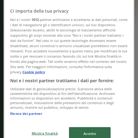
Chiuso
Ci importa della tua privacy
Noi e i nostri
1012
partner archiviamo e accediamo ai dati personali, come
i dati di navigazione gli o identificatori univoci, sul tuo dispositivo.
Selezionando Accetto, abiliti le tecnologie di tracciamento affinché
supportino gli scopi mostrati alla voce "Noi e i nostri partner trattiamo i
Bimbo Store
dati da fornire". Nel caso in cui queste tecnologie dovessero essere
disabilitate, alcuni contenuti e annunci visualizzati potrebbero non essere
Via Larga 15, Bologna
rilevanti. Puoi accedere nuovamente a questo menu per modificare le tue
scelte o per revocare il consenso facendo clic sul link Mostra finalità in
fondo alla pagina web. Tali scelte avranno effetto nel contesto del nostro
3.6 km
Sito web. Per maggiori informazioni, consulta l'Informativa sulla
privacy.
Cookie policy
Chiuso
Noi e i nostri partner trattiamo i dati per fornire:
Utilizzare dati di geolocalizzazione precisi. Scansione attiva delle
caratteristiche del dispositivo ai fini dell’identificazione. Archiviare
informazioni su dispositivo e/o accedervi. Pubblicità e contenuti
personalizzati, misurazione delle prestazioni dei contenuti e degli
Bimbo Store
annunci, ricerche sul pubblico, sviluppo di servizi.
Elenco dei partner
V. Tito Carnacini 31 - S.Donato, Bologna
4.7 km
Mostra finalità
Accetto