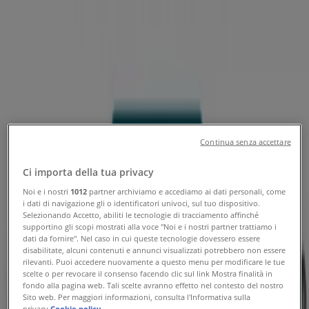
Tiendeo a Canicattì
»
Offerte di Servizi a Canicattì
»
Genius a Canicattì
Sguardo veloce a Genius in offerta a
Canicattì
Continua senza accettare
Ci importa della tua privacy
Categoria:
Servizi
Noi e i nostri
1012
partner archiviamo e accediamo ai dati personali, come
i dati di navigazione gli o identificatori univoci, sul tuo dispositivo.
Stiamo per pubblicare le offerte di Genius
Selezionando Accetto, abiliti le tecnologie di tracciamento affinché
supportino gli scopi mostrati alla voce "Noi e i nostri partner trattiamo i
dati da fornire". Nel caso in cui queste tecnologie dovessero essere
{"numCatalogs":0}
disabilitate, alcuni contenuti e annunci visualizzati potrebbero non essere
rilevanti. Puoi accedere nuovamente a questo menu per modificare le tue
Orari e indirizzi Genius
scelte o per revocare il consenso facendo clic sul link Mostra finalità in
fondo alla pagina web. Tali scelte avranno effetto nel contesto del nostro
Sito web. Per maggiori informazioni, consulta l'Informativa sulla
privacy.
Cookie policy