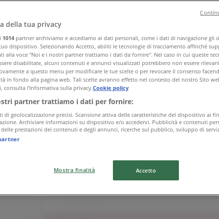
Continu
a della tua privacy
ri
1014
partner archiviamo e accediamo ai dati personali, come i dati di navigazione gli o 
 tuo dispositivo. Selezionando Accetto, abiliti le tecnologie di tracciamento affinché sup
te
i alla voce "Noi e i nostri partner trattiamo i dati da fornire". Nel caso in cui queste te
sere disabilitate, alcuni contenuti e annunci visualizzati potrebbero non essere rilevant
vamente a questo menu per modificare le tue scelte o per revocare il consenso facendo 
ità in fondo alla pagina web. Tali scelte avranno effetto nel contesto del nostro Sito we
, consulta l'Informativa sulla privacy.
Cookie policy
ostri partner trattiamo i dati per fornire:
ti di geolocalizzazione precisi. Scansione attiva delle caratteristiche del dispositivo ai fin
icazione. Archiviare informazioni su dispositivo e/o accedervi. Pubblicità e contenuti pers
delle prestazioni dei contenuti e degli annunci, ricerche sul pubblico, sviluppo di serviz
partner
Mostra finalità
Accetto