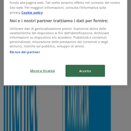
fondo alla pagina web. Tali scelte avranno effetto nel contesto del nostro
Sito web. Per maggiori informazioni, consulta l'Informativa sulla
Eni
privacy.
Cookie policy
Noi e i nostri partner trattiamo i dati per fornire:
Lepanto, Monopoli
Utilizzare dati di geolocalizzazione precisi. Scansione attiva delle
1.0 km
caratteristiche del dispositivo ai fini dell’identificazione. Archiviare
informazioni su dispositivo e/o accedervi. Pubblicità e contenuti
personalizzati, misurazione delle prestazioni dei contenuti e degli
annunci, ricerche sul pubblico, sviluppo di servizi.
Elenco dei partner
Eni
Mostra finalità
Accetto
Aldo Moro 69, Monopoli
1.0 km
Eni
Via Marina Del Mondo, Monopoli