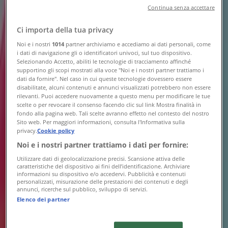
Continua senza accettare
Ci importa della tua privacy
Edil Kamin
Noi e i nostri
1014
partner archiviamo e accediamo ai dati personali, come
i dati di navigazione gli o identificatori univoci, sul tuo dispositivo.
News Winter 2025/2026
Selezionando Accetto, abiliti le tecnologie di tracciamento affinché
supportino gli scopi mostrati alla voce "Noi e i nostri partner trattiamo i
Scade il 31/10
dati da fornire". Nel caso in cui queste tecnologie dovessero essere
{"numCatalogs":1}
disabilitate, alcuni contenuti e annunci visualizzati potrebbero non essere
rilevanti. Puoi accedere nuovamente a questo menu per modificare le tue
scelte o per revocare il consenso facendo clic sul link Mostra finalità in
Orari e indirizzi Edil Kamin
fondo alla pagina web. Tali scelte avranno effetto nel contesto del nostro
Sito web. Per maggiori informazioni, consulta l'Informativa sulla
privacy.
Cookie policy
Noi e i nostri partner trattiamo i dati per fornire:
Edil Kamin
Utilizzare dati di geolocalizzazione precisi. Scansione attiva delle
caratteristiche del dispositivo ai fini dell’identificazione. Archiviare
Via Catena 36, Polistena
informazioni su dispositivo e/o accedervi. Pubblicità e contenuti
personalizzati, misurazione delle prestazioni dei contenuti e degli
annunci, ricerche sul pubblico, sviluppo di servizi.
921 m
Elenco dei partner