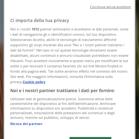
Continua senza accettare
Ci importa della tua privacy
Noi e i nostri
1012
partner archiviamo e accediamo ai dati personali, come
i dati di navigazione gli o identificatori univoci, sul tuo dispositivo.
Edil Kamin
Selezionando Accetto, abiliti le tecnologie di tracciamento affinché
supportino gli scopi mostrati alla voce "Noi e i nostri partner trattiamo i
News Winter 2025/2026
dati da fornire". Nel caso in cui queste tecnologie dovessero essere
disabilitate, alcuni contenuti e annunci visualizzati potrebbero non essere
rilevanti. Puoi accedere nuovamente a questo menu per modificare le tue
Scade il 31/10
scelte o per revocare il consenso facendo clic sul link Mostra finalità in
{"numCatalogs":1}
fondo alla pagina web. Tali scelte avranno effetto nel contesto del nostro
Sito web. Per maggiori informazioni, consulta l'Informativa sulla
privacy.
Cookie policy
Orari e indirizzi Edil Kamin
Noi e i nostri partner trattiamo i dati per fornire:
Utilizzare dati di geolocalizzazione precisi. Scansione attiva delle
caratteristiche del dispositivo ai fini dell’identificazione. Archiviare
informazioni su dispositivo e/o accedervi. Pubblicità e contenuti
Edil Kamin
personalizzati, misurazione delle prestazioni dei contenuti e degli
annunci, ricerche sul pubblico, sviluppo di servizi.
Viale Europa 22, Sabbioneta
Elenco dei partner
658 m