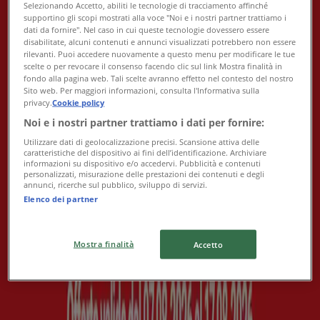
Selezionando Accetto, abiliti le tecnologie di tracciamento affinché
supportino gli scopi mostrati alla voce "Noi e i nostri partner trattiamo i
dati da fornire". Nel caso in cui queste tecnologie dovessero essere
disabilitate, alcuni contenuti e annunci visualizzati potrebbero non essere
NaturaSì
rilevanti. Puoi accedere nuovamente a questo menu per modificare le tue
scelte o per revocare il consenso facendo clic sul link Mostra finalità in
Agosto 2026
fondo alla pagina web. Tali scelte avranno effetto nel contesto del nostro
Sito web. Per maggiori informazioni, consulta l'Informativa sulla
privacy.
Cookie policy
Scade il 31/08
Noi e i nostri partner trattiamo i dati per fornire:
{"numCatalogs":1}
Utilizzare dati di geolocalizzazione precisi. Scansione attiva delle
Orari e indirizzi NaturaSì
caratteristiche del dispositivo ai fini dell’identificazione. Archiviare
informazioni su dispositivo e/o accedervi. Pubblicità e contenuti
personalizzati, misurazione delle prestazioni dei contenuti e degli
annunci, ricerche sul pubblico, sviluppo di servizi.
Elenco dei partner
NaturaSì
Via Marconi, 133, Desenzano del Garda
Mostra finalità
Accetto
15.3 km
Chiuso