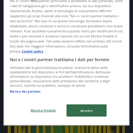
Noi e i nostri
1012
partner archiviamo e accediamo ai dati personali, come
i dati di navigazione gli o identificatori univoci, sul tuo dispositivo.
Selezionando Accetto, abiliti le tecnologie di tracciamento affinché
supportino gli scopi mostrati alla voce "Noi e i nostri partner trattiamo i
dati da fornire". Nel caso in cui queste tecnologie dovessero essere
Gamelife
disabilitate, alcuni contenuti e annunci visualizzati potrebbero non essere
rilevanti. Puoi accedere nuovamente a questo menu per modificare le tue
scelte o per revocare il consenso facendo clic sul link Mostra finalità in
ARCADE ALLO STATO PURO
fondo alla pagina web. Tali scelte avranno effetto nel contesto del nostro
Sito web. Per maggiori informazioni, consulta l'Informativa sulla
Scade il 12/11
privacy.
Cookie policy
{"numCatalogs":1}
Noi e i nostri partner trattiamo i dati per fornire:
Utilizzare dati di geolocalizzazione precisi. Scansione attiva delle
Orari e indirizzi Gamelife
caratteristiche del dispositivo ai fini dell’identificazione. Archiviare
informazioni su dispositivo e/o accedervi. Pubblicità e contenuti
personalizzati, misurazione delle prestazioni dei contenuti e degli
annunci, ricerche sul pubblico, sviluppo di servizi.
Elenco dei partner
Gamelife
PIAZZA CRISTOFORO COLOMBO, 3, SAVIGNANO SUL
Mostra finalità
Accetto
RUBICONE
7.4 km