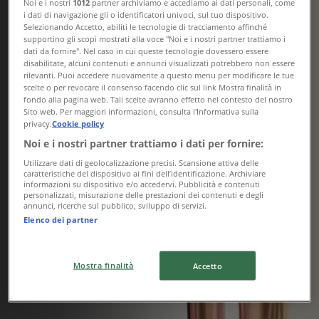
Noi e i nostri
1012
partner archiviamo e accediamo ai dati personali, come
i dati di navigazione gli o identificatori univoci, sul tuo dispositivo.
Selezionando Accetto, abiliti le tecnologie di tracciamento affinché
supportino gli scopi mostrati alla voce "Noi e i nostri partner trattiamo i
dati da fornire". Nel caso in cui queste tecnologie dovessero essere
Reale Mutua
disabilitate, alcuni contenuti e annunci visualizzati potrebbero non essere
rilevanti. Puoi accedere nuovamente a questo menu per modificare le tue
scelte o per revocare il consenso facendo clic sul link Mostra finalità in
Preventivo assicurazione auto
fondo alla pagina web. Tali scelte avranno effetto nel contesto del nostro
Sito web. Per maggiori informazioni, consulta l'Informativa sulla
{"numCatalogs":1}
privacy.
Cookie policy
Noi e i nostri partner trattiamo i dati per fornire:
Orari e indirizzi Reale Mutua
Utilizzare dati di geolocalizzazione precisi. Scansione attiva delle
caratteristiche del dispositivo ai fini dell’identificazione. Archiviare
informazioni su dispositivo e/o accedervi. Pubblicità e contenuti
personalizzati, misurazione delle prestazioni dei contenuti e degli
annunci, ricerche sul pubblico, sviluppo di servizi.
Reale Mutua
Elenco dei partner
Via Luciano Morganti, 10, Sesto San Giovanni
Mostra finalità
Accetto
997 m
Chiuso