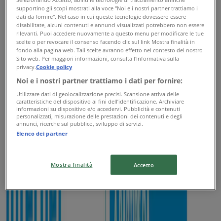
supportino gli scopi mostrati alla voce "Noi e i nostri partner trattiamo i
Giga, sole e 5G
dati da fornire". Nel caso in cui queste tecnologie dovessero essere
disabilitate, alcuni contenuti e annunci visualizzati potrebbero non essere
rilevanti. Puoi accedere nuovamente a questo menu per modificare le tue
Scade il 02/09
scelte o per revocare il consenso facendo clic sul link Mostra finalità in
{"numCatalogs":1}
fondo alla pagina web. Tali scelte avranno effetto nel contesto del nostro
Sito web. Per maggiori informazioni, consulta l'Informativa sulla
privacy.
Cookie policy
Orari e indirizzi Kena Mobile
Noi e i nostri partner trattiamo i dati per fornire:
Utilizzare dati di geolocalizzazione precisi. Scansione attiva delle
caratteristiche del dispositivo ai fini dell’identificazione. Archiviare
informazioni su dispositivo e/o accedervi. Pubblicità e contenuti
Kena Mobile
personalizzati, misurazione delle prestazioni dei contenuti e degli
annunci, ricerche sul pubblico, sviluppo di servizi.
VIA ROMA 368, TORINO
Elenco dei partner
221 m
Mostra finalità
Accetto
Kena Mobile
CORSO GIACOMO MATTEOTTI 5, TORINO