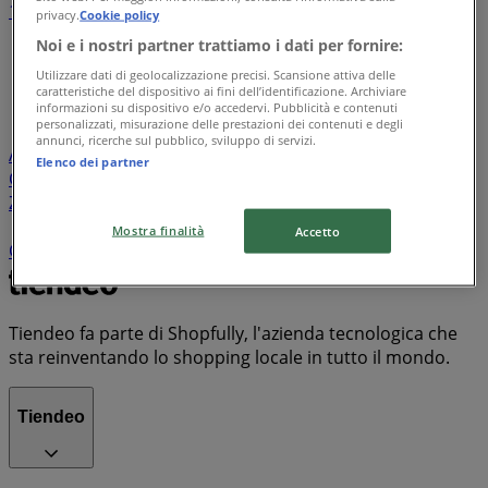
1
2
3
4
5
privacy.
Cookie policy
...
35
Noi e i nostri partner trattiamo i dati per fornire:
Utilizzare dati di geolocalizzazione precisi. Scansione attiva delle
Lidl
Eurospin
Conad
Coop
MD
Esselunga
Iliad
caratteristiche del dispositivo ai fini dell’identificazione. Archiviare
Unieuro
Maury's
Risparmio Casa
Decò
Ipercoop
informazioni su dispositivo e/o accedervi. Pubblicità e contenuti
personalizzati, misurazione delle prestazioni dei contenuti e degli
Conad Superstore
KiK
Spazio Conad
Tigotà
annunci, ricerche sul pubblico, sviluppo di servizi.
Acqua & Sapone
PENNY
Euronics
ARD Discount
Il
Elenco dei partner
Centesimo
Mondo Convenienza
Famila
Bennet
Zara
PaghiPoco
Conad City
Il Gigante
Expert
TIM
Despar
Aldi
Sisa
Trony
Kymco
MediaWorld
Mostra finalità
Accetto
Carrefour Market
Valleverde
Vodafone
PrimoPrezzo
Tiendeo fa parte di Shopfully, l'azienda tecnologica che
sta reinventando lo shopping locale in tutto il mondo.
Tiendeo