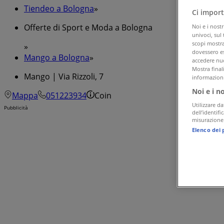
Tiendeo a Bologna
»
Ci import
Offerte di Sport e Moda a Bologna
Noi e i nost
univoci, sul
scopi mostrat
»
dovessero es
Mango a Bologna
»
accedere nuo
Mostra final
Mango | Via Rizzoli, 7
informazioni
Noi e i n
Mappa
051223934
Coin
Utilizzare da
Pubblicità
dell’identif
misurazione 
Elenco dei 