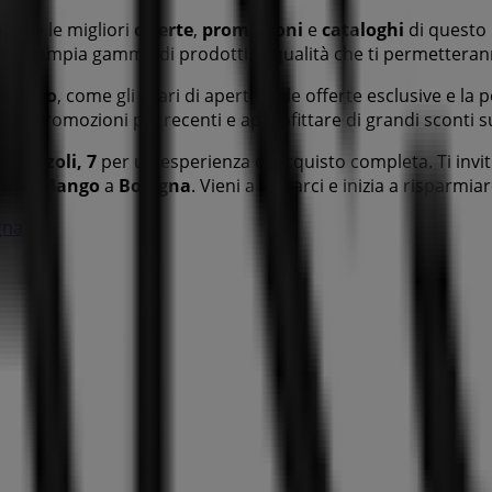
prire le migliori
offerte
,
promozioni
e
cataloghi
di questo 
erai un'ampia gamma di prodotti di qualità che ti permetteran
Mango
, come gli orari di apertura, le offerte esclusive e la
re le promozioni più recenti e approfittare di grandi sconti s
ia Rizzoli, 7
per un'esperienza di acquisto completa. Ti inv
te di
Mango
a
Bologna
. Vieni a trovarci e inizia a risparmia
gna