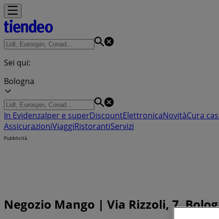
Sei qui:
Bologna
In Evidenza
Iper e super
Discount
Elettronica
Novità
Cura cas
Assicurazioni
Viaggi
Ristoranti
Servizi
Pubblicità
Negozio Mango | Via Rizzoli, 7, Bolog