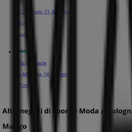
MPS
Via Zamboni, 11, Bologna
116 m
Chiuso
Linfa Farmacie
Via Altabella, 14, Bologna
117 m
Altri negozi di Sport e Moda a Bolog
Mango