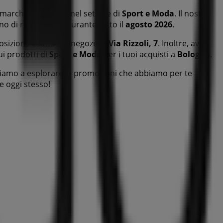
marchio rinomato nel settore di
Sport e Moda
. Il nostro
no di risparmiare durante tutto il
agosto 2026
.
 posizione esatta del negozio a
Via Rizzoli, 7
. Inoltre, avrai
ui prodotti di
Sport e Moda
per i tuoi acquisti a
Bologna
.
itiamo a esplorare le promozioni che abbiamo per te
re oggi stesso!