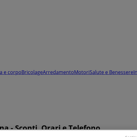
a e corpo
Bricolage
Arredamento
Motori
Salute e Benessere
I
na - Sconti, Orari e Telefono