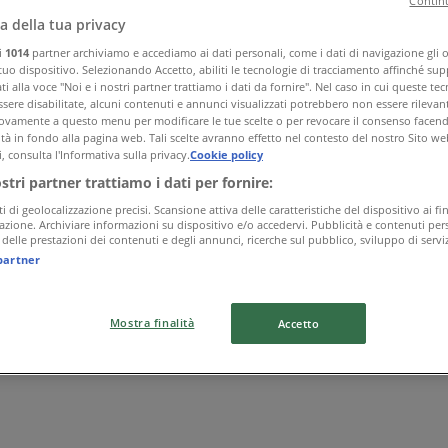
Continu
a della tua privacy
ri
1014
partner archiviamo e accediamo ai dati personali, come i dati di navigazione gli o 
 tuo dispositivo. Selezionando Accetto, abiliti le tecnologie di tracciamento affinché sup
i alla voce "Noi e i nostri partner trattiamo i dati da fornire". Nel caso in cui queste te
sere disabilitate, alcuni contenuti e annunci visualizzati potrebbero non essere rilevant
vamente a questo menu per modificare le tue scelte o per revocare il consenso facendo 
ità in fondo alla pagina web. Tali scelte avranno effetto nel contesto del nostro Sito we
, consulta l'Informativa sulla privacy.
Cookie policy
ostri partner trattiamo i dati per fornire:
ti di geolocalizzazione precisi. Scansione attiva delle caratteristiche del dispositivo ai fin
icazione. Archiviare informazioni su dispositivo e/o accedervi. Pubblicità e contenuti pers
delle prestazioni dei contenuti e degli annunci, ricerche sul pubblico, sviluppo di serviz
partner
Mostra finalità
Accetto