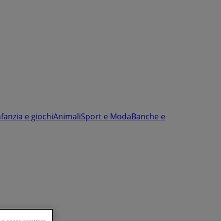
nfanzia e giochi
Animali
Sport e Moda
Banche e