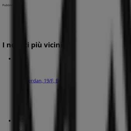
Pubblicità
I negozi più vicini
Tigotà
Via Oberdan, 19/F, Bologna
103 m
Aperto