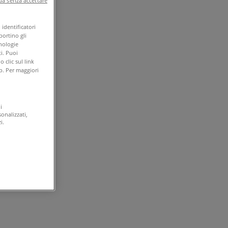
a senza accettare
identificatori
portino gli
cnologie
i. Puoi
clic sul link
b. Per maggiori
i
onalizzati,
i.