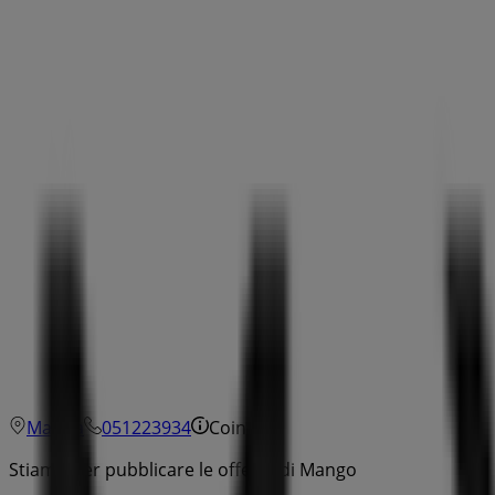
Mappa
051223934
Coin
Stiamo per pubblicare le offerte di Mango