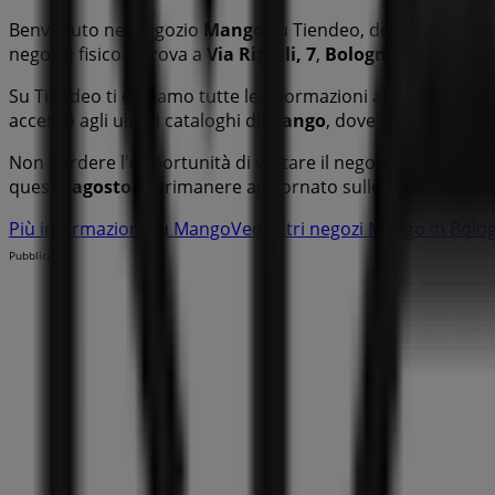
Benvenuto nel negozio
Mango
su Tiendeo, dove potrai sco
negozio fisico si trova a
Via Rizzoli, 7
,
Bologna
, e lì trov
Su Tiendeo ti offriamo tutte le informazioni aggiornate su
accesso agli ultimi cataloghi di
Mango
, dove potrai scopri
Non perdere l'opportunità di visitare il negozio
Mango
a
V
questo
agosto
e a rimanere aggiornato sulle migliori offer
Più informazioni su Mango
Vedi altri negozi Mango in Bolo
Pubblicità