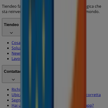
Tiendeo fa parte di Shopfully, l'azienda tecnologica che
sta reinventando lo shopping locale in tutto il mondo.
Tiendeo
Cosa facciamo
Soluzioni per le aziende
News e media
Lavora con noi
Contattaci
Richieste commerciali e di marketing
Ubicazione del negozio nella mappa non corretta
Segnalazione Volantino
Hai un malfunzionamento sul web o sull'app?