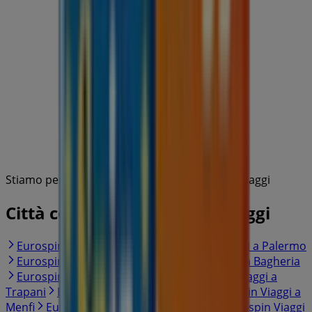
Stiamo per pubblicare le offerte di Eurospin Viaggi
Città con negozi Eurospin Viaggi
Eurospin Viaggi a Partinico
Eurospin Viaggi a Palermo
Eurospin Viaggi a Alcamo
Eurospin Viaggi a Bagheria
Eurospin Viaggi a Cefalà Diana
Eurospin Viaggi a
Trapani
Eurospin Viaggi a Partanna
Eurospin Viaggi a
Menfi
Eurospin Viaggi a Castelvetrano
Eurospin Viaggi