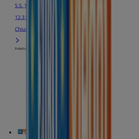
S.S. 186, Partinico
12.3 km
Chiuso
Pubblicità