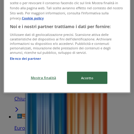
Eurospin Viaggi
scelte o per revocare il consenso facendo clic sul link Mostra finalità in
fondo alla pagina web. Tali scelte avranno effetto nel contesto del nostro
S.S. 113 Km 286, 36, Carini
Sito web. Per maggiori informazioni, consulta l'Informativa sulla
privacy.
Cookie policy
4.4 km
Noi e i nostri partner trattiamo i dati per fornire:
Aperto
Utilizzare dati di geolocalizzazione precisi. Scansione attiva delle
caratteristiche del dispositivo ai fini dell’identificazione. Archiviare
informazioni su dispositivo e/o accedervi. Pubblicità e contenuti
personalizzati, misurazione delle prestazioni dei contenuti e degli
annunci, ricerche sul pubblico, sviluppo di servizi.
Elenco dei partner
Eurospin Viaggi
Viale Aiace, 208, Palermo
Mostra finalità
Accetto
12.2 km
Chiuso
Eurospin Viaggi