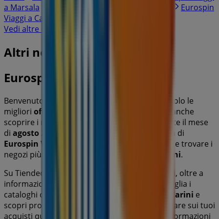
a Marsala
Eurospin Viaggi a Mazara del Vallo
Eurospin
Viaggi a Campobello di Mazara
Vedi altre città
Altri negozi di Viaggi a Carini
Eurospin Viaggi
Benvenuto su Tiendeo! Qui puoi trovare non solo le
migliori
offerte
,
cataloghi
e
promozioni
, ma anche
scoprire i negozi più popolari di
Carini
. Durante il mese
di
agosto 2026
, puoi esplorare le ultime novità di
Eurospin Viaggi
, uno dei marchi più rinomati, e trovare i
negozi più vicini con tutti i dettagli utili su
Carini
.
Su Tiendeo, hai accesso a
promozioni
e sconti, oltre a
informazioni sui negozi fisici nella tua città. Sfoglia i
cataloghi di
Eurospin Viaggi
, trova i negozi a
Carini
e
scopri prodotti con grandi sconti per risparmiare sui tuoi
acquisti questo
agosto
. Inoltre, ti forniamo informazioni