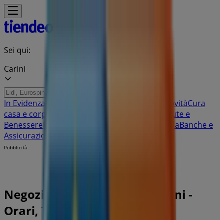
Sei qui:
Carini
In Evidenza
Iper e super
Discount
Elettronica
Novità
Cura
casa e corpo
Bricolage
Arredamento
Motori
Salute e
Benessere
Infanzia e giochi
Animali
Sport e Moda
Banche e
Assicurazioni
Viaggi
Ristoranti
Servizi
Pubblicità
Negozi Eurospin Viaggi a Carini -
Orari, Telefono e Indirizzi