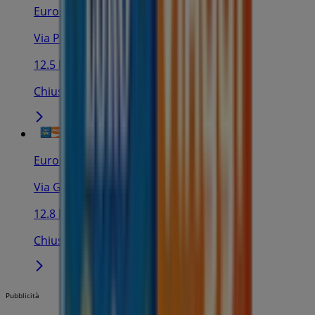
Eurospin Viaggi
Via Perpignano, 295, Palermo
12.5 km
Chiuso
Eurospin Viaggi
Via Germania, 2, Palermo
12.8 km
Chiuso
Pubblicità