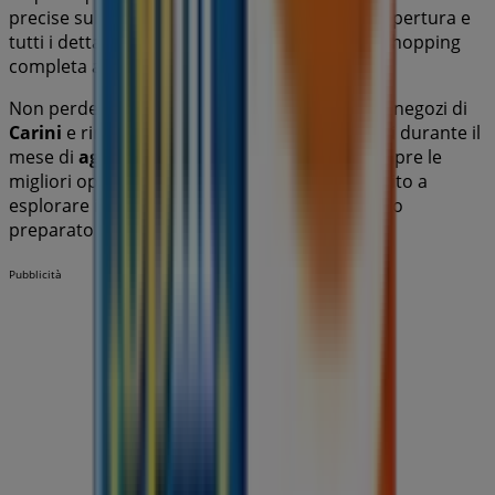
precise sulla posizione dei negozi, gli orari di apertura e
tutti i dettagli necessari per un’esperienza di shopping
completa a
Carini
.
Non perdere le
offerte
di
Eurospin Viaggi
nei negozi di
Carini
e rimani aggiornato con i migliori prezzi durante il
mese di
agosto 2026
. Su Tiendeo troverai sempre le
migliori opzioni di acquisto a
Carini
. Inizia subito a
esplorare i negozi e le promozioni che abbiamo
preparato per te!
Pubblicità