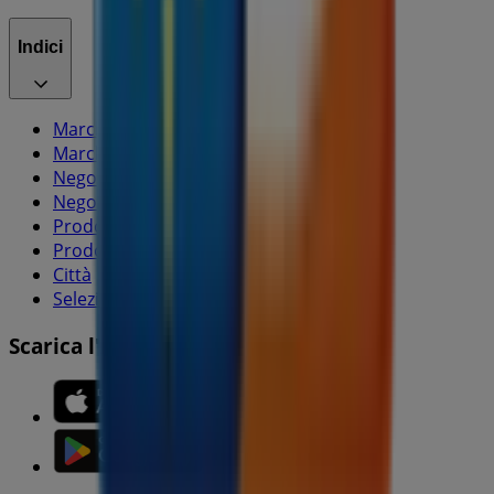
Indici
Marche
Marchi locali
Negozi
Negozi vicini
Prodotti
Prodotti locali
Città
Selezioni
Scarica l'APP Tiendeo