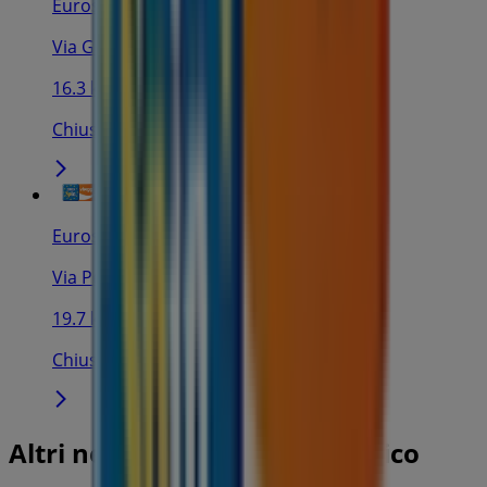
Eurospin Viaggi
Via Gammara, 86, Alcamo
16.3 km
Chiuso
Eurospin Viaggi
Via Perpignano, 295, Palermo
19.7 km
Chiuso
Altri negozi di Viaggi a Partinico