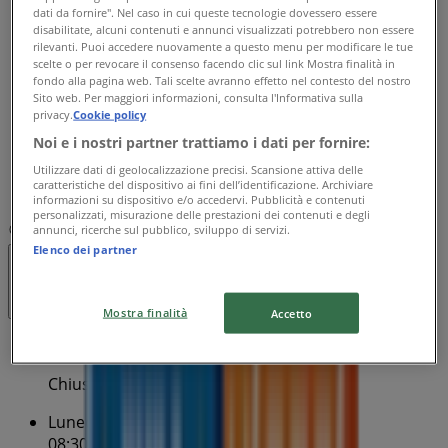
dati da fornire". Nel caso in cui queste tecnologie dovessero essere
08:30 - 20:30
disabilitate, alcuni contenuti e annunci visualizzati potrebbero non essere
Mercoledì
rilevanti. Puoi accedere nuovamente a questo menu per modificare le tue
08:30 - 20:30
scelte o per revocare il consenso facendo clic sul link Mostra finalità in
fondo alla pagina web. Tali scelte avranno effetto nel contesto del nostro
Giovedì
Sito web. Per maggiori informazioni, consulta l'Informativa sulla
08:30 - 20:30
privacy.
Cookie policy
Venerdì
Noi e i nostri partner trattiamo i dati per fornire:
08:30 - 20:30
Utilizzare dati di geolocalizzazione precisi. Scansione attiva delle
Sabato
caratteristiche del dispositivo ai fini dell’identificazione. Archiviare
08:30 - 20:30
informazioni su dispositivo e/o accedervi. Pubblicità e contenuti
personalizzati, misurazione delle prestazioni dei contenuti e degli
annunci, ricerche sul pubblico, sviluppo di servizi.
Mappa
045/9599
Elenco dei partner
Chiuso
Mostra finalità
Accetto
Domenica
Chiuso
Lunedì
08:30 - 20:30