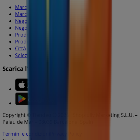
Marche
Marchi locali
Negozi
Negozi vicini
Prodotti
Prodotti locali
Città
Selezioni
Scarica l'APP Tiendeo
Copyright © Tiendeo ® 2026 · Shopfully Marketing S.L.U. –
Palau de Mar – 08039 Barcelona, Spain
Termini e condizioni
Privacy Policy