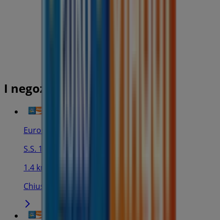
I negozi più vicini
Eurospin Viaggi
S.S. 186, Partinico
1.4 km
Chiuso