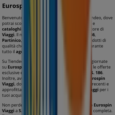
Eurospin Viaggi
Benvenuto nel negozio
Eurospin Viaggi
su Tiendeo, dove
potrai scoprire le migliori
offerte
,
promozioni
e
cataloghi
di questo marchio rinomato nel settore di
Viaggi
. Il nostro negozio fisico si trova a
S.S. 186
,
Partinico
, e lì troverai un'ampia gamma di prodotti di
qualità che ti permetteranno di risparmiare durante
tutto il
agosto 2026
.
Su Tiendeo ti offriamo tutte le informazioni aggiornate
su
Eurospin Viaggi
, come gli orari di apertura, le offerte
esclusive e la posizione esatta del negozio a
S.S. 186
.
Inoltre, avrai accesso agli ultimi cataloghi di
Eurospin
Viaggi
, dove potrai scoprire le promozioni più recenti e
approfittare di grandi sconti sui prodotti di
Viaggi
per i
tuoi acquisti a
Partinico
.
Non perdere l'opportunità di visitare il negozio
Eurospin
Viaggi
a
S.S. 186
per un'esperienza di acquisto completa.