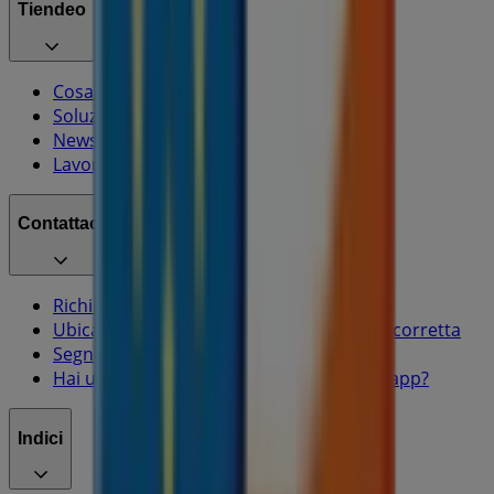
Tiendeo
Cosa facciamo
Soluzioni per le aziende
News e media
Lavora con noi
Contattaci
Richieste commerciali e di marketing
Ubicazione del negozio nella mappa non corretta
Segnalazione Volantino
Hai un malfunzionamento sul web o sull'app?
Indici