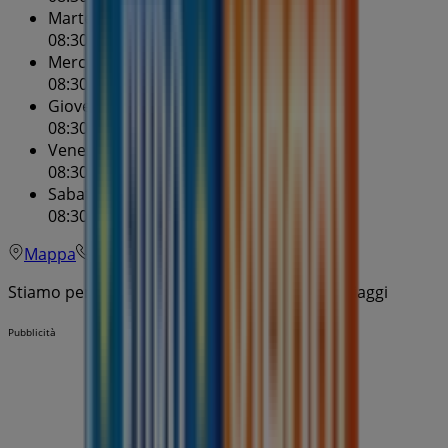
Martedì
08:30 - 20:30
Mercoledì
08:30 - 20:30
Giovedì
08:30 - 20:30
Venerdì
08:30 - 20:30
Sabato
08:30 - 20:30
Mappa
045/9599
Stiamo per pubblicare le offerte di Eurospin Viaggi
Pubblicità