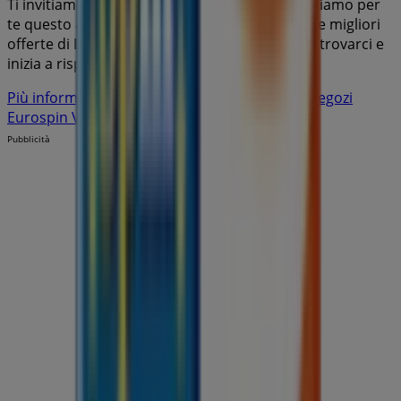
Ti invitiamo a esplorare le promozioni che abbiamo per
te questo
agosto
e a rimanere aggiornato sulle migliori
offerte di
Eurospin Viaggi
a
Partinico
. Vieni a trovarci e
inizia a risparmiare oggi stesso!
Più informazioni su Eurospin Viaggi
Vedi altri negozi
Eurospin Viaggi in Partinico
Pubblicità