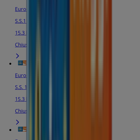
Eurospin Viaggi
S.S.113, 10, Terrasini
15.3 km
Chiuso
Eurospin Viaggi
S.S. 113 Km 286, 36, Carini
15.3 km
Chiuso