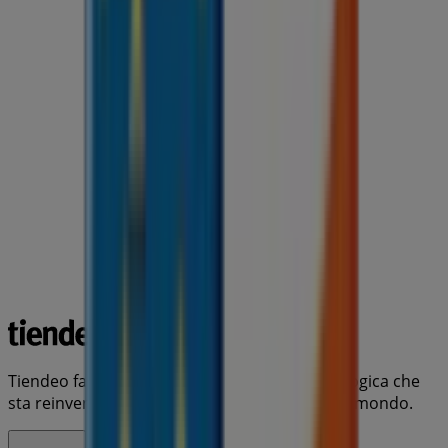
Tiendeo fa parte di Shopfully, l'azienda tecnologica che
sta reinventando lo shopping locale in tutto il mondo.