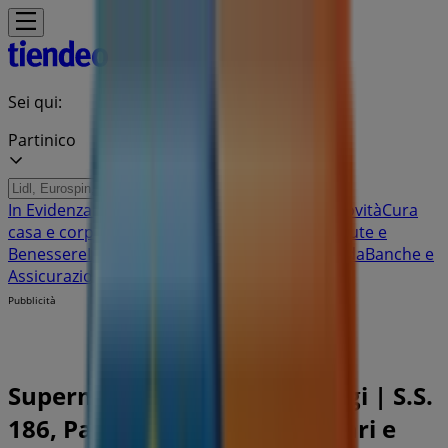
Sei qui:
Partinico
In Evidenza
Iper e super
Discount
Elettronica
Novità
Cura
casa e corpo
Bricolage
Arredamento
Motori
Salute e
Benessere
Infanzia e giochi
Animali
Sport e Moda
Banche e
Assicurazioni
Viaggi
Ristoranti
Servizi
Pubblicità
Supermercato Eurospin Viaggi | S.S.
186, Partinico - Volantini, Orari e