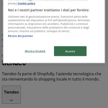
1
2
3
4
5
privacy.
Cookie policy
...
35
Noi e i nostri partner trattiamo i dati per fornire:
Utilizzare dati di geolocalizzazione precisi. Scansione attiva delle
Lidl
Eurospin
Conad
Coop
MD
Esselunga
Iliad
caratteristiche del dispositivo ai fini dell’identificazione. Archiviare
Unieuro
Maury's
Risparmio Casa
Decò
Ipercoop
informazioni su dispositivo e/o accedervi. Pubblicità e contenuti
personalizzati, misurazione delle prestazioni dei contenuti e degli
Conad Superstore
KiK
Spazio Conad
Tigotà
annunci, ricerche sul pubblico, sviluppo di servizi.
Acqua & Sapone
PENNY
Euronics
ARD Discount
Il
Elenco dei partner
Centesimo
Mondo Convenienza
Famila
Bennet
Zara
PaghiPoco
Conad City
Il Gigante
Expert
TIM
Despar
Aldi
Sisa
Trony
Kymco
MediaWorld
Mostra finalità
Accetto
Carrefour Market
Valleverde
Vodafone
PrimoPrezzo
Tiendeo fa parte di Shopfully, l'azienda tecnologica che
sta reinventando lo shopping locale in tutto il mondo.
Tiendeo