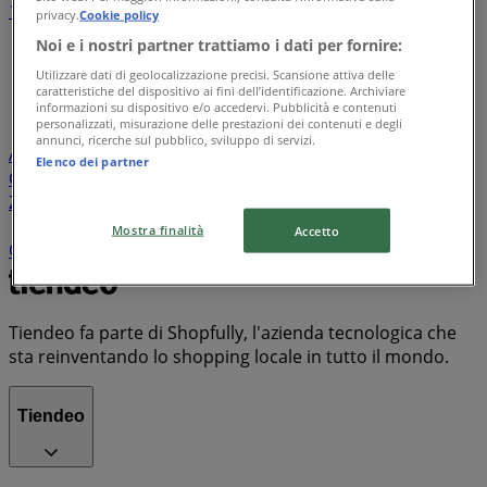
1
2
3
4
5
privacy.
Cookie policy
...
35
Noi e i nostri partner trattiamo i dati per fornire:
Utilizzare dati di geolocalizzazione precisi. Scansione attiva delle
Lidl
Eurospin
Conad
Coop
MD
Esselunga
Iliad
caratteristiche del dispositivo ai fini dell’identificazione. Archiviare
Unieuro
Maury's
Risparmio Casa
Decò
Ipercoop
informazioni su dispositivo e/o accedervi. Pubblicità e contenuti
personalizzati, misurazione delle prestazioni dei contenuti e degli
Conad Superstore
KiK
Spazio Conad
Tigotà
annunci, ricerche sul pubblico, sviluppo di servizi.
Acqua & Sapone
PENNY
Euronics
ARD Discount
Il
Elenco dei partner
Centesimo
Mondo Convenienza
Famila
Bennet
Zara
PaghiPoco
Conad City
Il Gigante
Expert
TIM
Despar
Aldi
Sisa
Trony
Kymco
MediaWorld
Mostra finalità
Accetto
Carrefour Market
Valleverde
Vodafone
PrimoPrezzo
Tiendeo fa parte di Shopfully, l'azienda tecnologica che
sta reinventando lo shopping locale in tutto il mondo.
Tiendeo