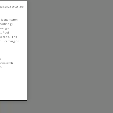
a senza accettare
identificatori
portino gli
cnologie
i. Puoi
clic sul link
b. Per maggiori
i
onalizzati,
i.