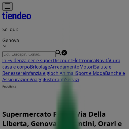
Sei qui:
Genova
In Evidenza
Iper e super
Discount
Elettronica
Novità
Cura
casa e corpo
Bricolage
Arredamento
Motori
Salute e
Benessere
Infanzia e giochi
Animali
Sport e Moda
Banche e
Assicurazioni
Viaggi
Ristoranti
Servizi
Pubblicità
Supermercato Pam | Via Della
Liberta, Genova - Volantini, Orari e