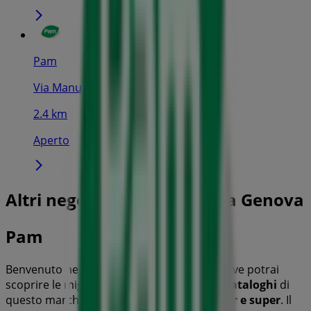
Pam
Via Manuzio, 11, Genova
2.4 km
Aperto
Altri negozi di Iper e super a Genova
Pam
Benvenuto nel negozio
Pam
su Tiendeo, dove potrai
scoprire le migliori
offerte
,
promozioni
e
cataloghi
di
questo marchio rinomato nel settore di
Iper e super
. Il