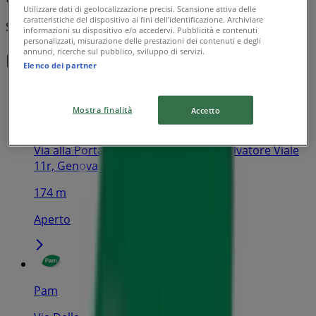
Utilizzare dati di geolocalizzazione precisi. Scansione attiva delle
caratteristiche del dispositivo ai fini dell’identificazione. Archiviare
Scade il 12/08
informazioni su dispositivo e/o accedervi. Pubblicità e contenuti
personalizzati, misurazione delle prestazioni dei contenuti e degli
annunci, ricerche sul pubblico, sviluppo di servizi.
I negozi più vicini
Elenco dei partner
Mostra finalità
Accetto
Pam
Via alla Porta degli Archi, 48 - salita Salvatore Viale
11r, Genova
174 m
Aperto
Pam