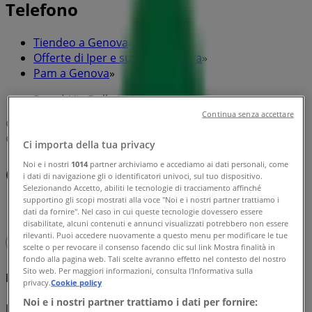
Telefono
Tiendeo a Genova
»
Offerte di Iper e super a Genova
»
Pam a Genova
»
Pam | Via Della Liberta
Continua senza accettare
Mappa
Mappa
Ci importa della tua privacy
Noi e i nostri
1014
partner archiviamo e accediamo ai dati personali, come
Offerte di Pam a Genova
i dati di navigazione gli o identificatori univoci, sul tuo dispositivo.
Selezionando Accetto, abiliti le tecnologie di tracciamento affinché
supportino gli scopi mostrati alla voce "Noi e i nostri partner trattiamo i
dati da fornire". Nel caso in cui queste tecnologie dovessero essere
disabilitate, alcuni contenuti e annunci visualizzati potrebbero non essere
rilevanti. Puoi accedere nuovamente a questo menu per modificare le tue
scelte o per revocare il consenso facendo clic sul link Mostra finalità in
fondo alla pagina web. Tali scelte avranno effetto nel contesto del nostro
Sito web. Per maggiori informazioni, consulta l'Informativa sulla
Pam
privacy.
Cookie policy
Noi e i nostri partner trattiamo i dati per fornire:
Estate a tutto risparmio