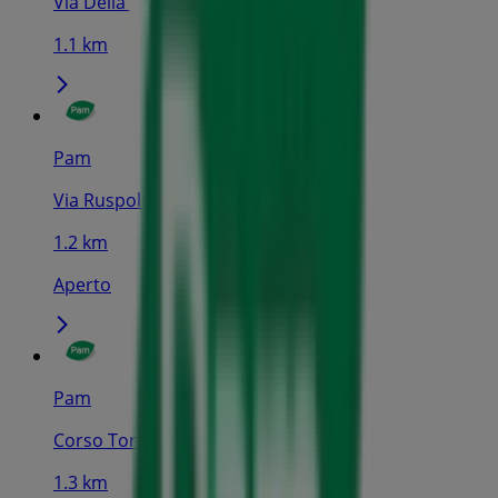
Via Della Liberta, Genova
1.1 km
Pam
Via Ruspoli, 53, Genova
1.2 km
Aperto
Pam
Corso Torino, Genova
1.3 km