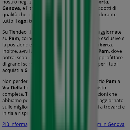
nostro negozio fisico si trova a
Via Della Liberta
,
Genova
, e lì troverai un'ampia gamma di prodotti di
qualità che ti permetteranno di risparmiare durante
tutto il
agosto 2026
.
Su Tiendeo ti offriamo tutte le informazioni aggiornate
su
Pam
, come gli orari di apertura, le offerte esclusive e
la posizione esatta del negozio a
Via Della Liberta
.
Inoltre, avrai accesso agli ultimi cataloghi di
Pam
, dove
potrai scoprire le promozioni più recenti e approfittare
di grandi sconti sui prodotti di
Iper e super
per i tuoi
acquisti a
Genova
.
Non perdere l'opportunità di visitare il negozio
Pam
a
Via Della Liberta
per un'esperienza di acquisto
completa. Ti invitiamo a esplorare le promozioni che
abbiamo per te questo
agosto
e a rimanere aggiornato
sulle migliori offerte di
Pam
a
Genova
. Vieni a trovarci e
inizia a risparmiare oggi stesso!
Più informazioni su Pam
Vedi altri negozi Pam in Genova