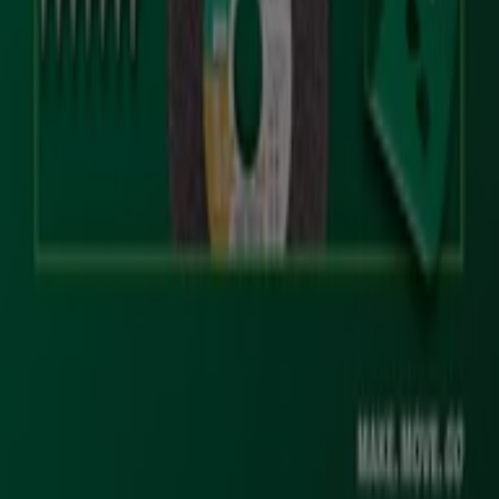
Contattaci
Richieste commerciali e di marketing
Ubicazione del negozio nella mappa non corretta
Segnalazione Volantino
Hai un malfunzionamento sul web o sull'app?
Indici
Marche
Negozi
Prodotti
Città
Selezioni
Scarica l'APP Tiendeo