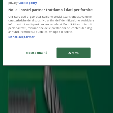
privacy.
Cookie policy
Noi e i nostri partner trattiamo i dati per fornire:
Hikoki
Utilizzare dati di geolocalizzazione precisi. Scansione attiva delle
caratteristiche del dispositivo ai fini dell’identificazione. Archiviare
informazioni su dispositivo e/o accedervi. Pubblicità e contenuti
Viale Dello Sport, 10, Brogliano
personalizzati, misurazione delle prestazioni dei contenuti e degli
annunci, ricerche sul pubblico, sviluppo di servizi.
Elenco dei partner
Hikoki
Mostra finalità
Accetto
Via Mancamento, 1/11, Camisano vicentino
Pubblicità