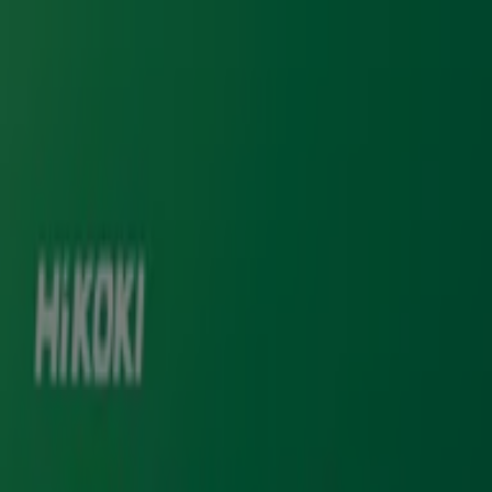
Sei qui:
Roma
In Evidenza
Iper e super
Discount
Elettronica
Novità
Cura
casa e corpo
Bricolage
Arredamento
Motori
Salute e
Benessere
Infanzia e giochi
Animali
Sport e Moda
Banche e
Assicurazioni
Viaggi
Ristoranti
Servizi
Pubblicità
Negozi Hikoki - Orari, Telefono e
Indirizzi