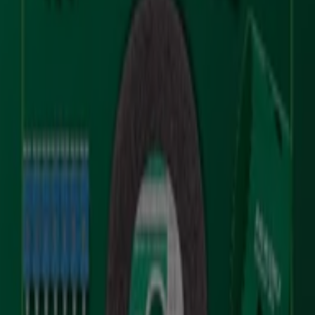
Tiendeo fa parte di Shopfully, l'azienda tecnologica che
sta reinventando lo shopping locale in tutto il mondo.
Tiendeo
Cosa facciamo
Soluzioni per le aziende
News e media
Lavora con noi