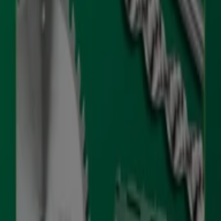
IL NUOVO STANDARD NELLA FORATURA
Scade il 30/09
Hikoki
ACCESSORI PERFETTI PER OGN
Scade il 31/12
Più informazioni su Hikoki
Altri negozi di Bricolage
Tutte le offerte ed promozioni
Hikoki a portata di mano.
Benvenuto su Tiendeo, il luogo ideale per scoprire tutti i