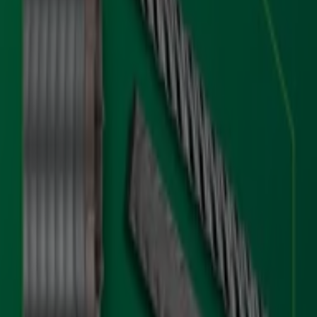
Hikoki
Via Fabio Filzi,103, Creazzo
Hikoki
Viale Milano S.S. 11, Montecchio maggiore
Pubblicità