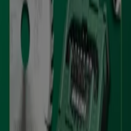
negozi di
Hikoki
e accedere alle loro
offerte
,
cataloghi
e
promozioni
. Durante il mese di
agosto 2026
, ti invitiamo
a esplorare i negozi di
Hikoki
, uno dei marchi più
riconosciuti nel settore
Bricolage
, e approfittare delle
ultime novità e sconti.
Su Tiendeo, ti offriamo una guida completa a tutti i
negozi fisici di
Hikoki
, fornendoti informazioni su
posizioni, orari di apertura e dettagli essenziali per
un’esperienza di acquisto comoda. Inoltre, puoi accedere
a
promozioni
esclusive e scoprire i prodotti con i più
grandi sconti disponibili durante questo
agosto
.
Non perdere le
offerte
di
Hikoki
e rimani aggiornato sui
migliori prezzi e promozioni disponibili in tutti i loro
negozi durante
agosto 2026
. Inizia subito a esplorare
tutti i negozi di
Hikoki
e scopri le promozioni che
abbiamo preparato per te!
Pubblicità