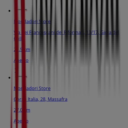
Mondadori Store
Via dei Francescani dei Riformati, 13/17, Gioia del
Colle
21.5 km
Aperto
Mondadori Store
Corso Italia, 28, Massafra
27.0 km
Aperto