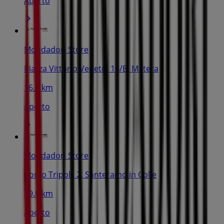
Aperto
Mondadori Store
Piazza Vittorio Veneto, 16/B, Matera
16.7 km
Aperto
Mondadori Store
Corso Tripoli, 2, Santeramo in Colle
19.0 km
Aperto