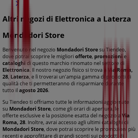
Altri negozi di Elettronica a Laterza
Mondadori Store
Benvenuto nel negozio
Mondadori Store
su Tiendeo,
dove potrai scoprire le migliori
offerte
,
promozioni
e
cataloghi
di questo marchio rinomato nel settore di
Elettronica
. Il nostro negozio fisico si trova a
Via Roma,
28
,
Laterza
, e lì troverai un'ampia gamma di prodotti di
qualità che ti permetteranno di risparmiare durante
tutto il
agosto 2026
.
Su Tiendeo ti offriamo tutte le informazioni aggiornate
su
Mondadori Store
, come gli orari di apertura, le
offerte esclusive e la posizione esatta del negozio a
Via
Roma, 28
. Inoltre, avrai accesso agli ultimi cataloghi di
Mondadori Store
, dove potrai scoprire le promozioni più
recenti e approfittare di grandi sconti sui prodotti di