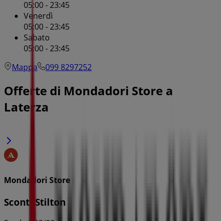
05:00 - 23:45
Venerdì
05:00 - 23:45
Sabato
05:00 - 23:45
Mappa
099 8297252
Offerte di Mondadori Store a
Laterza
Mondadori Store
Sconti Stilton