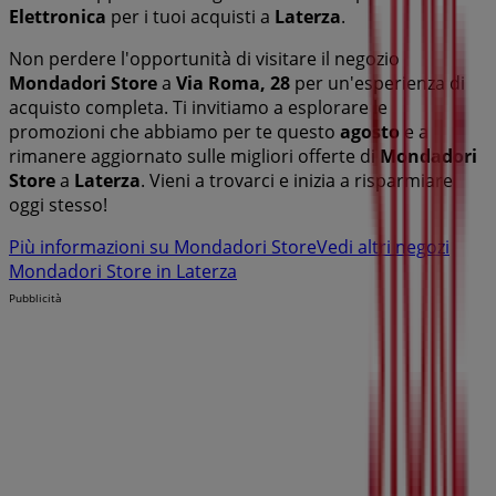
Elettronica
per i tuoi acquisti a
Laterza
.
Non perdere l'opportunità di visitare il negozio
Mondadori Store
a
Via Roma, 28
per un'esperienza di
acquisto completa. Ti invitiamo a esplorare le
promozioni che abbiamo per te questo
agosto
e a
rimanere aggiornato sulle migliori offerte di
Mondadori
Store
a
Laterza
. Vieni a trovarci e inizia a risparmiare
oggi stesso!
Più informazioni su Mondadori Store
Vedi altri negozi
Mondadori Store in Laterza
Pubblicità