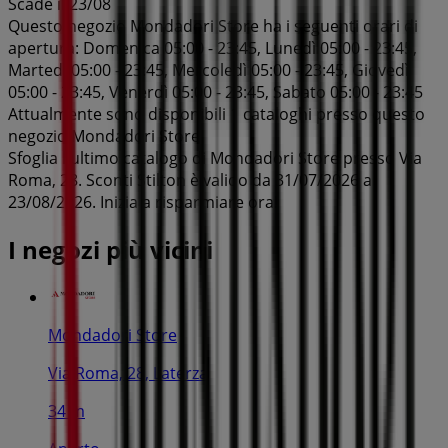
Scade il 23/08
Questo negozio Mondadori Store ha i seguenti orari di
apertura: Domenica 05:00 - 23:45, Lunedì 05:00 - 23:45,
Martedì 05:00 - 23:45, Mercoledì 05:00 - 23:45, Giovedì
05:00 - 23:45, Venerdì 05:00 - 23:45, Sabato 05:00 - 23:45
Attualmente sono disponibili 1 cataloghi presso questo
negozio Mondadori Store.
Sfoglia l'ultimo catalogo di Mondadori Store presso Via
Roma, 28. Sconti Stilton è valido da 31/07/2026 a
23/08/2026. Inizia a risparmiare ora!
I negozi più vicini
Mondadori Store
Via Roma, 28, Laterza
34 m