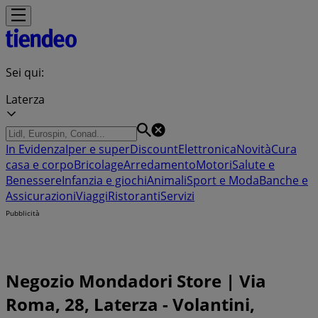
Sei qui:
Laterza
In Evidenza
Iper e super
Discount
Elettronica
Novità
Cura
casa e corpo
Bricolage
Arredamento
Motori
Salute e
Benessere
Infanzia e giochi
Animali
Sport e Moda
Banche e
Assicurazioni
Viaggi
Ristoranti
Servizi
Pubblicità
Negozio Mondadori Store | Via
Roma, 28, Laterza - Volantini,