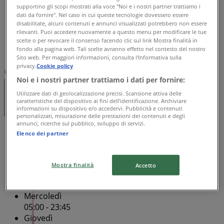
supportino gli scopi mostrati alla voce "Noi e i nostri partner trattiamo i
05:00 - 23:45
dati da fornire". Nel caso in cui queste tecnologie dovessero essere
Venerdì
disabilitate, alcuni contenuti e annunci visualizzati potrebbero non essere
05:00 - 23:45
rilevanti. Puoi accedere nuovamente a questo menu per modificare le tue
scelte o per revocare il consenso facendo clic sul link Mostra finalità in
Sabato
fondo alla pagina web. Tali scelte avranno effetto nel contesto del nostro
05:00 - 23:45
Sito web. Per maggiori informazioni, consulta l'Informativa sulla
privacy.
Cookie policy
Mappa
099 8297252
Noi e i nostri partner trattiamo i dati per fornire:
Utilizzare dati di geolocalizzazione precisi. Scansione attiva delle
Aperto
Fino alle 23:45
caratteristiche del dispositivo ai fini dell’identificazione. Archiviare
informazioni su dispositivo e/o accedervi. Pubblicità e contenuti
personalizzati, misurazione delle prestazioni dei contenuti e degli
annunci, ricerche sul pubblico, sviluppo di servizi.
Domenica
Elenco dei partner
05:00 - 23:45
Lunedì
05:00 - 23:45
Mostra finalità
Accetto
Martedì
05:00 - 23:45
Mercoledì
05:00 - 23:45
Giovedì