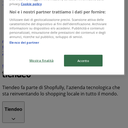
1
2
3
4
5
privacy.
Cookie policy
...
35
Noi e i nostri partner trattiamo i dati per fornire:
Utilizzare dati di geolocalizzazione precisi. Scansione attiva delle
Lidl
Eurospin
Conad
Coop
MD
Esselunga
Iliad
caratteristiche del dispositivo ai fini dell’identificazione. Archiviare
Unieuro
Maury's
Risparmio Casa
Decò
Ipercoop
informazioni su dispositivo e/o accedervi. Pubblicità e contenuti
personalizzati, misurazione delle prestazioni dei contenuti e degli
Conad Superstore
KiK
Spazio Conad
Tigotà
annunci, ricerche sul pubblico, sviluppo di servizi.
Acqua & Sapone
PENNY
Euronics
ARD Discount
Il
Elenco dei partner
Centesimo
Mondo Convenienza
Famila
Bennet
Zara
PaghiPoco
Conad City
Il Gigante
Expert
TIM
Despar
Aldi
Sisa
Trony
Kymco
MediaWorld
Mostra finalità
Accetto
Carrefour Market
Valleverde
Vodafone
PrimoPrezzo
Tiendeo fa parte di Shopfully, l'azienda tecnologica che
sta reinventando lo shopping locale in tutto il mondo.
Tiendeo