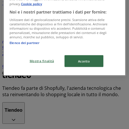
1
2
3
4
5
privacy.
Cookie policy
...
35
Noi e i nostri partner trattiamo i dati per fornire:
Utilizzare dati di geolocalizzazione precisi. Scansione attiva delle
Lidl
Eurospin
Conad
Coop
MD
Esselunga
Iliad
caratteristiche del dispositivo ai fini dell’identificazione. Archiviare
Unieuro
Maury's
Risparmio Casa
Decò
Ipercoop
informazioni su dispositivo e/o accedervi. Pubblicità e contenuti
personalizzati, misurazione delle prestazioni dei contenuti e degli
Conad Superstore
KiK
Spazio Conad
Tigotà
annunci, ricerche sul pubblico, sviluppo di servizi.
Acqua & Sapone
PENNY
Euronics
ARD Discount
Il
Elenco dei partner
Centesimo
Mondo Convenienza
Famila
Bennet
Zara
PaghiPoco
Conad City
Il Gigante
Expert
TIM
Despar
Aldi
Sisa
Trony
Kymco
MediaWorld
Mostra finalità
Accetto
Carrefour Market
Valleverde
Vodafone
PrimoPrezzo
Tiendeo fa parte di Shopfully, l'azienda tecnologica che
sta reinventando lo shopping locale in tutto il mondo.
Tiendeo