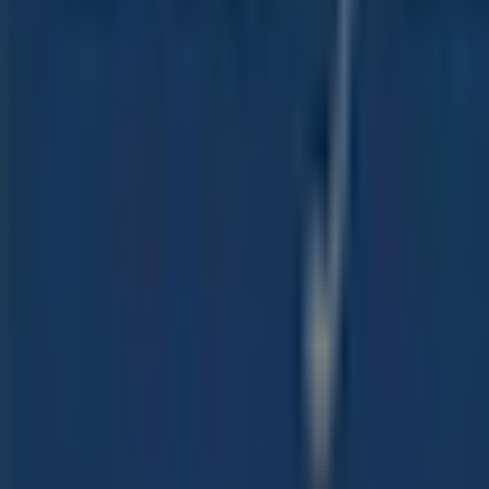
negozio fisico si trova a
Via Murat Gioacchino, 32
,
Milan
2026
.
Su Tiendeo ti offriamo tutte le informazioni aggiornate su
Gioacchino, 32
. Inoltre, avrai accesso agli ultimi cataloghi
Viaggi
per i tuoi acquisti a
Milano
.
Non perdere l'opportunità di visitare il negozio
Royal Car
che abbiamo per te questo
agosto
e a rimanere aggiornato
Più informazioni su Royal Caribbean
Vedi altri negozi Roya
Pubblicità