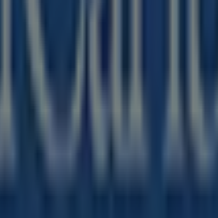
potrai scoprire le migliori
offerte
,
promozioni
e
cataloghi