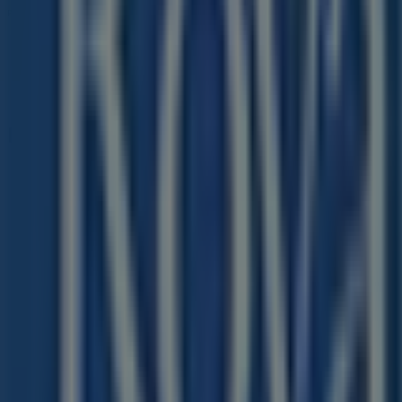
Pubblicità
I negozi più vicini
Samsung
Via Silvio Pellico, 8, Milano
18 m
Mondadori Store
Galleria Vittorio Emanuele II , 11-12, Milano