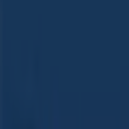
09:00 - 13:00
14:30 - 19:00
Giovedì
09:00 - 13:00
14:30 - 19:00
Venerdì
09:00 - 13:00
14:30 - 19:00
Sabato
09:00 - 13:00
Mappa
0104218202
Viaggiatori Del Mondo Srl
Pubblicità