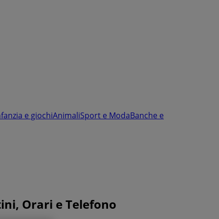
nfanzia e giochi
Animali
Sport e Moda
Banche e
ni, Orari e Telefono