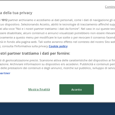
Continu
a della tua privacy
ri
1012
partner archiviamo e accediamo ai dati personali, come i dati di navigazione gli o 
 tuo dispositivo. Selezionando Accetto, abiliti le tecnologie di tracciamento affinché sup
i alla voce "Noi e i nostri partner trattiamo i dati da fornire". Nel caso in cui queste te
sere disabilitate, alcuni contenuti e annunci visualizzati potrebbero non essere rilevant
vamente a questo menu per modificare le tue scelte o per revocare il consenso facendo 
ità in fondo alla pagina web. Tali scelte avranno effetto nel contesto del nostro Sito we
, consulta l'Informativa sulla privacy.
Cookie policy
ostri partner trattiamo i dati per fornire:
ti di geolocalizzazione precisi. Scansione attiva delle caratteristiche del dispositivo ai fin
icazione. Archiviare informazioni su dispositivo e/o accedervi. Pubblicità e contenuti pers
delle prestazioni dei contenuti e degli annunci, ricerche sul pubblico, sviluppo di serviz
partner
Mostra finalità
Accetto