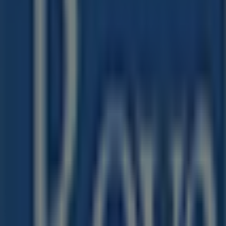
Domenica
Chiuso
Lunedì
09:00 - 13:00
14:30 - 19:00
Martedì
09:00 - 13:00
14:30 - 19:00
Mercoledì
09:00 - 13:00
14:30 - 19:00
Giovedì
09:00 - 13:00
14:30 - 19:00
Venerdì
09:00 - 13:00
14:30 - 19:00
Sabato
09:00 - 13:00
Mappa
0104218202
Viaggiatori Del Mondo Srl
Stiamo per pubblicare le offerte di Royal Caribbean