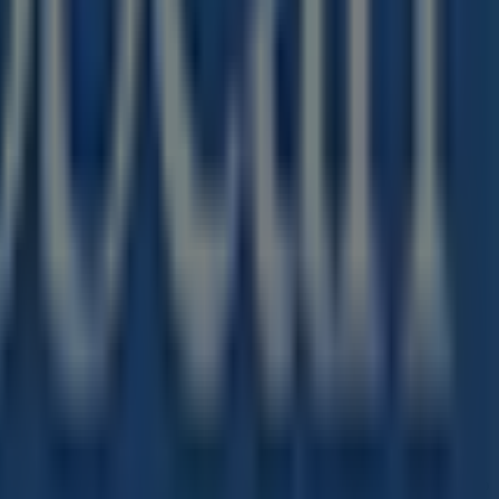
di questo marchio rinomato nel settore di
Viaggi
. Il nostro