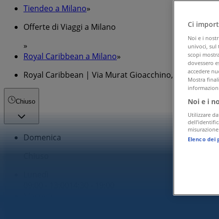
Tiendeo a Milano
»
Ci import
Offerte di Viaggi a Milano
Noi e i nost
»
univoci, sul
Royal Caribbean a Milano
»
scopi mostrat
dovessero es
accedere nuo
Royal Caribbean | Via Murat Gioacchino, 32
Mostra final
informazioni
Noi e i n
Chiuso
Utilizzare da
dell’identif
misurazione 
Domenica
Elenco dei 
Chiuso
Lunedì
09:00 - 13:00
14:30 - 19:00
Martedì
09:00 - 13:00
14:30 - 19:00
Mercoledì