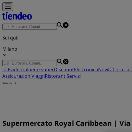
Sei qui:
Milano
In Evidenza
Iper e super
Discount
Elettronica
Novità
Cura cas
Assicurazioni
Viaggi
Ristoranti
Servizi
Pubblicità
Supermercato Royal Caribbean | Via M