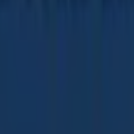
o
, e lì troverai un'ampia gamma di prodotti di qualità che t
Royal Caribbean
, come gli orari di apertura, le offerte esc
 di
Royal Caribbean
, dove potrai scoprire le promozioni più 
ibbean
a
Via Murat Gioacchino, 32
per un'esperienza di ac
 sulle migliori offerte di
Royal Caribbean
a
Milano
. Vieni 
l Caribbean in Milano