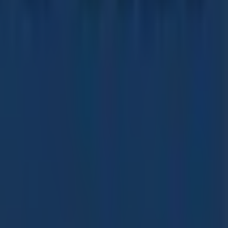
i permetteranno di risparmiare durante tutto il
agosto
lusive e la posizione esatta del negozio a
Via Murat
recenti e approfittare di grandi sconti sui prodotti di
quisto completa. Ti invitiamo a esplorare le promozioni
a trovarci e inizia a risparmiare oggi stesso!