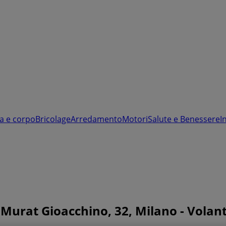
a e corpo
Bricolage
Arredamento
Motori
Salute e Benessere
I
urat Gioacchino, 32, Milano - Volanti