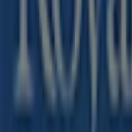
34 m
Chiuso
TIM
Galleria Vittorio Emanuele, 61, Milano
41 m
Altri negozi di Viaggi a Milano
Royal Caribbean
Benvenuto nel negozio
Royal Caribbean
su Tiendeo, dove 