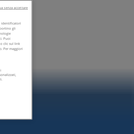
a senza accettare
identificatori
portino gli
cnologie
i. Puoi
clic sul link
b. Per maggiori
i
onalizzati,
i.