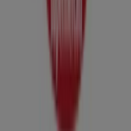
Richieste commerciali e di marketing
Ubicazione del negozio nella mappa non corretta
Segnalazione Volantino
Hai un malfunzionamento sul web o sull'app?
Indici
Marche
Marchi locali
Negozi
Negozi vicini
Prodotti
Prodotti locali
Città
Selezioni
Scarica l'APP Tiendeo