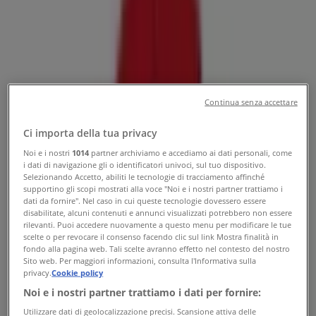
Telefono
Tiendeo a Noicattaro
»
Offerte di Iper e super a Noicattaro
»
Etè a Noicattaro
»
Etè | Via Cadorna, 10
Continua senza accettare
Mappa
Ci importa della tua privacy
Mappa
Noi e i nostri
1014
partner archiviamo e accediamo ai dati personali, come
i dati di navigazione gli o identificatori univoci, sul tuo dispositivo.
Offerte di Etè a Noicattaro
Selezionando Accetto, abiliti le tecnologie di tracciamento affinché
supportino gli scopi mostrati alla voce "Noi e i nostri partner trattiamo i
dati da fornire". Nel caso in cui queste tecnologie dovessero essere
disabilitate, alcuni contenuti e annunci visualizzati potrebbero non essere
rilevanti. Puoi accedere nuovamente a questo menu per modificare le tue
scelte o per revocare il consenso facendo clic sul link Mostra finalità in
fondo alla pagina web. Tali scelte avranno effetto nel contesto del nostro
Sito web. Per maggiori informazioni, consulta l'Informativa sulla
privacy.
Cookie policy
Etè
Noi e i nostri partner trattiamo i dati per fornire:
IMBATTIBILE convenienza
Utilizzare dati di geolocalizzazione precisi. Scansione attiva delle