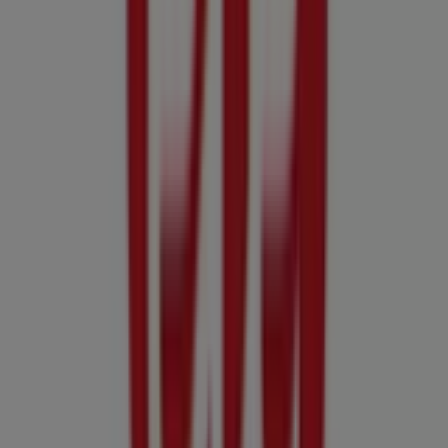
su
Etè
, come gli orari di apertura, le offerte esclusive e la
posizione esatta del negozio a
Via Cadorna, 10
. Inoltre,
avrai accesso agli ultimi cataloghi di
Etè
, dove potrai
scoprire le promozioni più recenti e approfittare di
grandi sconti sui prodotti di
Iper e super
per i tuoi
acquisti a
Noicattaro
.
Non perdere l'opportunità di visitare il negozio
Etè
a
Via
Cadorna, 10
per un'esperienza di acquisto completa. Ti
invitiamo a esplorare le promozioni che abbiamo per te
questo
agosto
e a rimanere aggiornato sulle migliori
offerte di
Etè
a
Noicattaro
. Vieni a trovarci e inizia a
risparmiare oggi stesso!
Più informazioni su Etè
Vedi altri negozi Etè in Noicattaro
Pubblicità