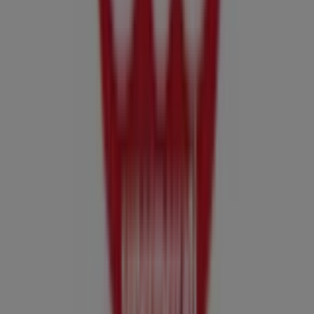
Tiendeo fa parte di Shopfully, l'azienda tecnologica che
sta reinventando lo shopping locale in tutto il mondo.
Tiendeo
Cosa facciamo
Soluzioni per le aziende
News e media
Lavora con noi
Contattaci