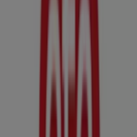
Etè
Via Aldo Moro, 101, Capurso
5.6 km
Etè
Via Van Westerhout, 47, Mola Di Bari
9.0 km
Etè