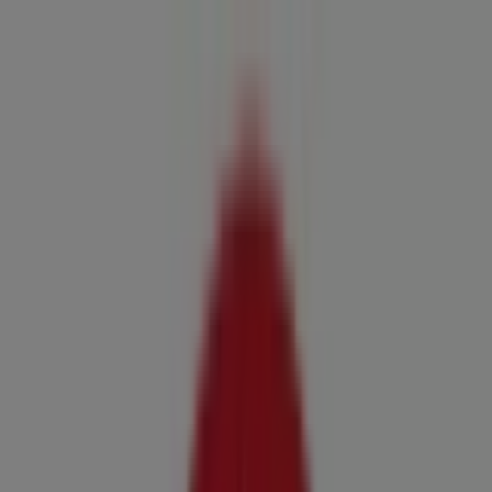
Sei qui:
Noicattaro
In Evidenza
Iper e super
Discount
Elettronica
Novità
Cura
casa e corpo
Bricolage
Arredamento
Motori
Salute e
Benessere
Infanzia e giochi
Animali
Sport e Moda
Banche e
Assicurazioni
Viaggi
Ristoranti
Servizi
Pubblicità
Supermercato Etè | Via Cadorna, 10,
Noicattaro - Volantini, Orari e