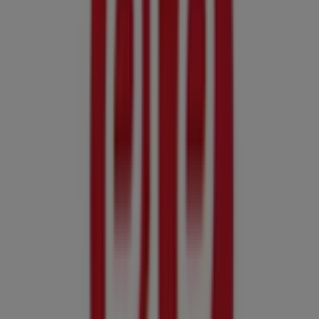
Piazza Trieste, 16, Adelfia
10.1 km
Altri negozi di Iper e super a
Noicattaro
Etè
Benvenuto nel negozio
Etè
su Tiendeo, dove potrai
scoprire le migliori
offerte
,
promozioni
e
cataloghi
di
questo marchio rinomato nel settore di
Iper e super
. Il
nostro negozio fisico si trova a
Via Cadorna, 10
,
Noicattaro
, e lì troverai un'ampia gamma di prodotti di
qualità che ti permetteranno di risparmiare durante
tutto il
agosto 2026
.
Su Tiendeo ti offriamo tutte le informazioni aggiornate