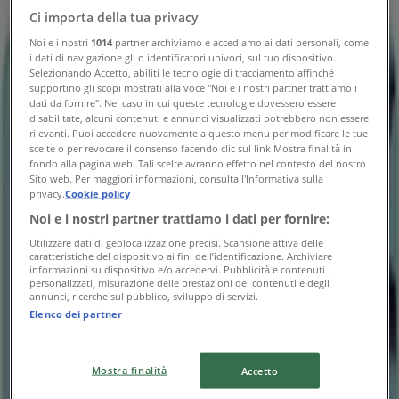
08:00 - 14:00
16:00 - 20:00
Ci importa della tua privacy
Giovedì
Noi e i nostri
1014
partner archiviamo e accediamo ai dati personali, come
08:00 - 14:00
16:00 - 20:00
i dati di navigazione gli o identificatori univoci, sul tuo dispositivo.
Venerdì
Selezionando Accetto, abiliti le tecnologie di tracciamento affinché
08:00 - 14:00
16:00 - 20:00
supportino gli scopi mostrati alla voce "Noi e i nostri partner trattiamo i
dati da fornire". Nel caso in cui queste tecnologie dovessero essere
Sabato
disabilitate, alcuni contenuti e annunci visualizzati potrebbero non essere
08:00 - 14:00
16:00 - 20:00
rilevanti. Puoi accedere nuovamente a questo menu per modificare le tue
scelte o per revocare il consenso facendo clic sul link Mostra finalità in
Mappa
091 545026
G & G SRL (PV MARVUGLIA)
fondo alla pagina web. Tali scelte avranno effetto nel contesto del nostro
Sito web. Per maggiori informazioni, consulta l'Informativa sulla
privacy.
Cookie policy
Chiuso
Noi e i nostri partner trattiamo i dati per fornire:
Utilizzare dati di geolocalizzazione precisi. Scansione attiva delle
caratteristiche del dispositivo ai fini dell’identificazione. Archiviare
Domenica
informazioni su dispositivo e/o accedervi. Pubblicità e contenuti
personalizzati, misurazione delle prestazioni dei contenuti e degli
Chiuso
annunci, ricerche sul pubblico, sviluppo di servizi.
Elenco dei partner
Lunedì
08:00 - 14:00
16:00 - 20:00
Martedì
Mostra finalità
Accetto
08:00 - 14:00
16:00 - 20:00